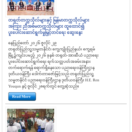
တရုတ်တက္ကသိုလ်များနှင့် မြန်မာတက္ကသိုလ်များ
အကြား ညီအစ်မတက္ကသိုလ်များ ထူထောင်၍
ပူးပေါင်းဆောင်ရွက်မှုမြှင့်တင်ရေး ဆွေးနွေး
နေပြည်တော် ၂၀၂၆ ဇူလိုင် ၂၉
တရုတ်ပြည်သူ့သမ္မတနိုင်ငံ၊ ကွေ့ကျိုးပြည်နယ်၊ ကွေ့ရမ်
မြို့၌ကျင်းပမည့် ၂၀၂၆ ခုနှစ် တရုတ်-အာဆီယံ ပညာရေး
ပူးပေါင်းဆောင်ရွက်ရေး ရက်သတ္တပတ်အခမ်းအနား
တက်ရောက်ရန် ရောက်ရှိနေသော ပညာရေးဝန်ကြီးဌာန
ဒုတိယဝန်ကြီး ဒေါက်တာဇော်မြင့်သည် တရုတ်ပြည်သူ့
သမ္မတနိုင်ငံ ပညာရေးဝန်ကြီးဌာန ဒုတိယဝန်ကြီး H.E. Ren
Youqun နှင့် ဇူလိုင် ၂၈ရက်တွင် တွေ့ဆုံသည်။
Read More