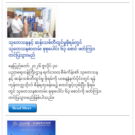
သုတေသနနှင့် ဆန်းသစ်တီထွင်မှုဖိုရမ်တွင်
သုတေသနစာတမ်း စုစုပေါင်း ၆၃ စောင် ဖတ်ကြား
တင်ပြသွားမည်
နေပြည်တော် ၂၀၂၆ ဇူလိုင် ၃၀
ပညာရေးဝန်ကြီးဌာန ရက်(၁၀၀) စီမံကိန်း၏ သုတေသန
နှင့် ဆန်းသစ်တီထွင်မှု ဖိုရမ်ကို ယနေ့နံနက်ပိုင်းတွင် ရန်
ကုန်တက္ကသိုလ် စိန်ရတုခန်းမ၌ စတင်ဖွင့်လှစ်ပြီး ဖိုရမ်
တွင် သုတေသနစာတမ်း စုစုပေါင်း ၆၃ စောင်ကို ဖတ်ကြား
တင်ပြသွားမည်ဖြစ်ပါသည်။
Read More