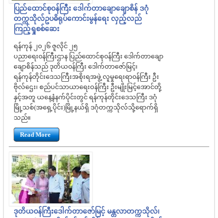
ပြည်ထောင်စု၀န်ကြီး ဒေါက်တာချောချောစိန် ဒဂုံ
တက္ကသိုလ်ဥပဓိရုပ်ကောင်းမွန်ရေး လှည့်လည်
ကြည့်ရှုစစ်ဆေး‌
ရန်ကုန် ၂၀၂၆ ဇူလိုင် ၂၅
ပညာရေး၀န်ကြီးဌာန ပြည်ထောင်စု၀န်ကြီး ဒေါက်တာချော
ချောစိန်သည် ဒုတိယ၀န်ကြီး ဒေါက်တာဇော်မြင့်၊
ရန်ကုန်တိုင်းဒေသကြီးအစိုးရအဖွဲ့ လူမှုရေးရာ၀န်ကြီး ဦး
ဗိုလ်ဌေး၊ စည်ပင်သာယာရေးဝန်ကြီး ဦးမျိုးမြင့်အောင်တို့
နှင့်အတူ ယနေ့နံနက်ပိုင်းတွင် ရန်ကုန်တိုင်းဒေသကြီး ဒဂုံ
မြို့သစ်(အရှေ့ပိုင်း)မြို့နယ်ရှိ ဒဂုံတက္ကသိုလ်သို့ရောက်ရှိ
သည်။
Read More
ဒုတိယဝန်ကြီးဒေါက်တာဇော်မြင့် မန္တလာတက္ကသိုလ်၊