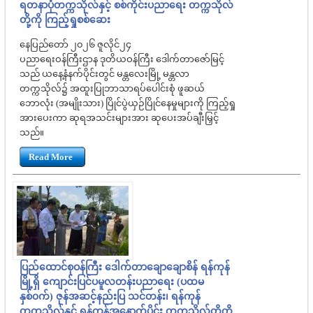
ရတနာပုံတက္ကသိုလ်နှင့် စစ်ကိုင်းပညာရေး တက္ကသိုလ်
တို့ကို ကြည့်ရှုစစ်ဆေး
နေပြည်တော် ၂၀၂၆ ဇူလိုင်၂၄
ပညာရေးဝန်ကြီးဌာန ဒုတိယဝန်ကြီး ဒေါက်တာဇော်မြင့်
သည် ယနေ့နံနက်ပိုင်းတွင် မန္တလေးမြို့ မန္တလာ
တက္ကသိုလ်၌ အထူးပြုဘာသာရပ်ပေါင်းစုံ ဖူဆယ်
ဘောလုံး (အမျိုးသား) ပြိုင်ပွဲယှဉ်ပြိုင်နေမှုများကို ကြည့်ရှု
အားပေးကာ ဆုရအသင်းများအား ဆုပေးအပ်ချီးမြှင့်
သည်။
Read More
ပြည်ထောင်စုဝန်ကြီး ဒေါက်တာချောချောစိန် ရန်ကုန်
မြို့ရှိ ကျောင်းပြင်ပမူလတန်းပညာရေး (ပထမ
နှစ်၀က်) ဇုန်အဆင့်နည်းပြ သင်တန်း၊ ရန်ကုန်
တက္ကသိုလ်နှင့် ရန်ကုန်အနောက်ပိုင်း တက္ကသိုလ်တို့ကို