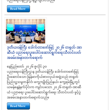
ပညာရေးဝန်ကြီးဌာန၌ကျင်းပသည်။
Read More
ဒုတိယဝန်ကြီး ဒေါက်တာဇော်မြင့် ၂၀၂၆ တရုတ်-အာ
ဆီယံ ပညာရေးပူးပေါင်းဆောင်ရွက်ရေးသီတင်းပတ်
အခမ်းအနားတက်ရောက်
နေပြည်တော် ၂၀၂၆ ဇူလိုင် ၃၀
ပညာရေးဝန်ကြီးဌာန ဒုတိယဝန်ကြီး ဒေါက်တာဇော်မြင့်
ဦးဆောင်သော မြန်မာကိုယ်စားလှယ်အဖွဲ့သည် တရုတ်
ပြည်သူ့သမ္မတနိုင်ငံ၊ ကွေ့ကျိုးပြည်နယ်၊ ကွေ့ရမ်မြို့တွင်
ယမန်နေ့နံနက်ပိုင်းက ကျင်းပသော ၂၀၂၆ တရုတ်-အာဆီ
ယံ ပညာရေး ပူးပေါင်းဆောင်ရွက်ရေး သီတင်းပတ် ဖွင့်ပွဲ
အခမ်းအနားတက်ရောက်သည်။
Read More