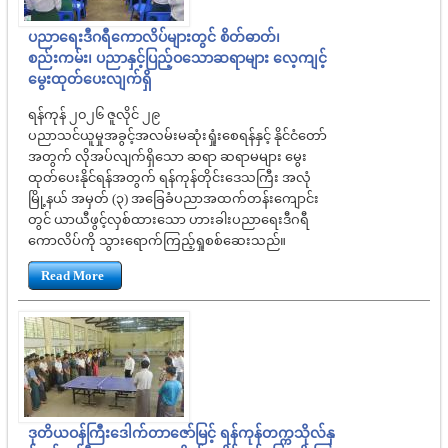
ပညာရေးဒီဂရီကောလိပ်များတွင် စိတ်ဓာတ်၊
စည်းကမ်း၊ ပညာနှင့်ပြည့်ဝသောဆရာများ လေ့ကျင့်
မွေးထုတ်ပေးလျက်ရှိ
ရန်ကုန် ၂၀၂၆ ဇူလိုင် ၂၉
ပညာသင်ယူမှုအခွင့်အလမ်းမဆုံးရှုံးစေရန်နှင့် နိုင်ငံတော်
အတွက် လိုအပ်လျက်ရှိသော ဆရာ ဆရာမများ မွေး
ထုတ်ပေးနိုင်ရန်အတွက် ရန်ကုန်တိုင်းဒေသကြီး အလုံ
မြို့နယ် အမှတ် (၃) အခြေခံပညာအထက်တန်းကျောင်း
တွင် ယာယီဖွင့်လှစ်ထားသော ဟားခါးပညာရေးဒီဂရီ
ကောလိပ်ကို သွားရောက်ကြည့်ရှုစစ်ဆေးသည်။
Read More
ဒုတိယဝန်ကြီးဒေါက်တာဇော်မြင့် ရန်ကုန်တက္ကသိုလ်နှ