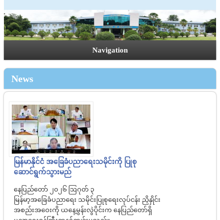
Navigation
News
မြန်မာနိုင်ငံ အခြေခံပညာရေးသမိုင်းကို ပြုစု
ဆောင်ရွက်သွားမည်
နေပြည်တော် ၂၀၂၆ ဩဂုတ် ၃
မြန်မာ့အခြေခံပညာရေး သမိုင်းပြုစုရေးလုပ်ငန်း ညှိနှိုင်း
အစည်းအဝေးကို ယနေ့မွန်းလွဲပိုင်းက နေပြည်တော်ရှိ