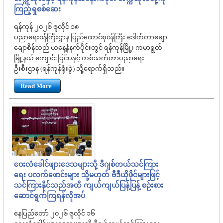
ကြည့်ရှုစစ်ဆေး
ရန်ကုန် ၂၀၂၆ ဇူလိုင် ၁၈
ပညာရေး၀န်ကြီးဌာန ပြည်ထောင်စု၀န်ကြီး ဒေါက်တာချော
ချောစိန်သည် ယနေ့နံနက်ပိုင်းတွင် ရန်ကုန်မြို့၊ ကမာရွတ်
မြို့နယ် ကျောင်းပြင်ပနှင့် တစ်သက်တာပညာရေး
ဦးစီးဌာန (ရန်ကုန်ရုံးခွဲ) သို့ရောက်ရှိသည်။
Read More
ဝေးလံခေါင်ဖျားဒေသများသို့ ဒီဂျစ်တယ်သင်ကြား
ရေး ပလက်ဖောင်းများ သို့မဟုတ် ဗီဒီယိုဖိုင်များဖြင့်
သင်ကြားနိုင်သည်အထိ ကျယ်ကျယ်ပြန့်ပြန့် စဉ်းစား
ဆောင်ရွက်ကြရန်လိုအပ်
နေပြည်တော် ၂၀၂၆ ဇူလိုင် ၁၆