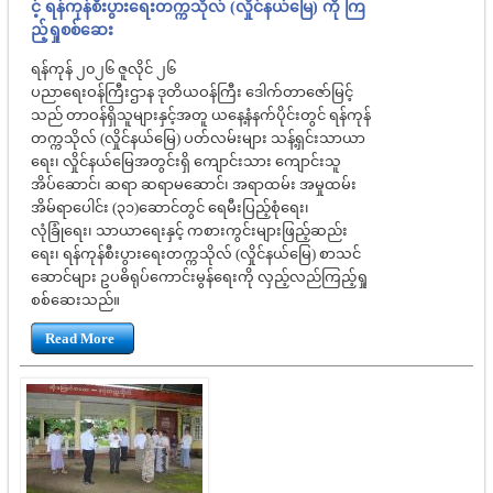
င့် ရန်ကုန်စီးပွားရေးတက္ကသိုလ် (လှိုင်နယ်မြေ) ကို ကြ
ည့်ရှုစစ်ဆေး
ရန်ကုန် ၂၀၂၆ ဇူလိုင် ၂၆
ပညာရေးဝန်ကြီးဌာန ဒုတိယဝန်ကြီး ဒေါက်တာဇော်မြင့်
သည် တာဝန်ရှိသူများနှင့်အတူ ယနေ့နံနက်ပိုင်းတွင် ရန်ကုန်
တက္ကသိုလ် (လှိုင်နယ်မြေ) ပတ်လမ်းများ သန့်ရှင်းသာယာ
ရေး၊ လှိုင်နယ်မြေအတွင်းရှိ ကျောင်းသား ကျောင်းသူ
အိပ်ဆောင်၊ ဆရာ ဆရာမဆောင်၊ အရာထမ်း အမှုထမ်း
အိမ်ရာပေါင်း (၃၁)ဆောင်တွင် ရေမီးပြည့်စုံရေး၊
လုံခြုံရေး၊ သာယာရေးနှင့် ကစားကွင်းများဖြည့်ဆည်း
ရေး၊ ရန်ကုန်စီးပွားရေးတက္ကသိုလ် (လှိုင်နယ်မြေ) စာသင်
ဆောင်များ ဥပဓိရုပ်ကောင်းမွန်ရေးကို လှည့်လည်ကြည့်ရှု
စစ်ဆေးသည်။
Read More