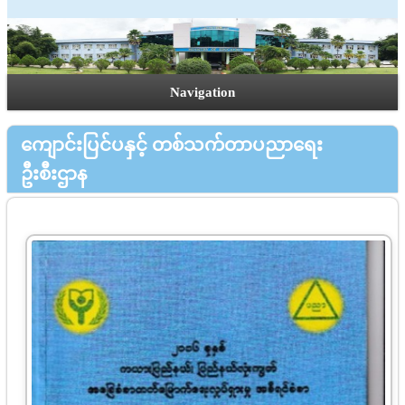
Navigation
ကျောင်းပြင်ပနှင့် တစ်သက်တာပညာရေး
ဦးစီးဌာန