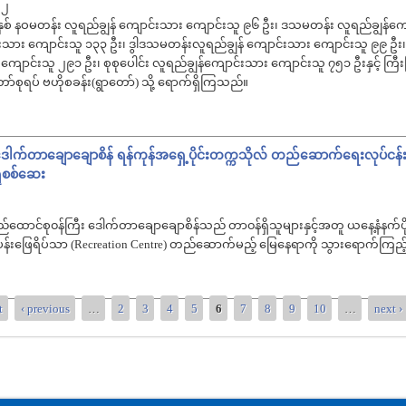
 ၂
 နဝမတန်း လူရည်ချွန် ကျောင်းသား ကျောင်းသူ ၉၆ ဦး၊ ဒသမတန်း လူရည်ချွန်
းသား ကျောင်းသူ ၁၃၃ ဦး၊ ဒွါဒသမတန်းလူရည်ချွန် ကျောင်းသား ကျောင်းသူ ၉၉ ဦး၊ 
‌ ကျောင်းသူ ၂၉၁ ဦး၊ စုစုပေါင်း လူရည်ချွန်ကျောင်းသား ကျောင်းသူ ၇၅၁ ဦးနှင့်
တော်စုရပ် ဗဟိုစခန်း(ရွာတော်) သို့ ရောက်ရှိကြသည်။
ေါက်တာချောချောစိန် ရန်ကုန်အရှေ့ပိုင်းတက္ကသိုလ် တည်ဆောက်ရေးလုပ်ငန်းနှင့် လ
ရှုစစ်ဆေး
ထောင်စု၀န်ကြီး‌ ဒေါက်တာချောချောစိန်သည် တာ၀န်ရှိသူများနှင့်အတူ ယနေ့နံနက်ပိုင
န်းဖြေရိပ်သာ (Recreation Centre) တည်ဆောက်မည့် မြေနေရာကို သွားရောက်ကြည့
t
‹ previous
…
2
3
4
5
6
7
8
9
10
…
next ›