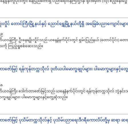
ေ့မွန်းလွဲပိုင်းတွင် နေပြည်တော်ရှိ ပညာရေးဝန်ကြီးဌာန၊ ရုံးအမှတ် (၁၃) ဧည့်ခန်း
းလှိုင် တောင်ကြီးမြို့နယ်နှင့် ညောင်ရွှေမြို့နယ်တို့ရှိ အခြေခံပညာကျောင်းမျ
 ၉
န်ကြီး ဦးနေမျိုးလှိုင်သည် ယနေ့နံနက်ပိုင်းတွင် ရှမ်းပြည်နယ် (တောင်ပိုင်း) တောင်ကြီး
းကို ကြည့်ရှုစစ်ဆေးသည်။
ော်မြင့် ရန်ကုန်တက္ကသိုလ် ဒုတိယပါမောက္ခချုပ်များ၊ ပါမောက္ခများနှင့်တွေ့ဆုံပ
 ၈
ိယဝန်ကြီး ဒေါက်တာဇော်မြင့်သည် ယနေ့နံနက်ပိုင်းတွင် ရန်ကုန်တက္ကသိုလ် ဘွဲနှင
္ခချုပ်များ၊ ပါမောက္ခများနှင့်တွေ့ဆုံသည်။
ဇော်မြင့် ပုသိမ်တက္ကသိုလ်နှင့် ပုသိမ်ပညာရေးဒီဂရီကောလိပ်တို့မှ ဆရာ ဆရာမ