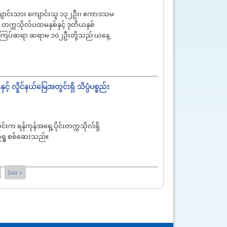
ကျောင်းသား ကျောင်းသူ ၁၃၂ဦး၊ ဧကာဒသမ
တက္ကသိုလ်ပထမနှစ်နှင့် ဒုတိယနှစ်
 ကြီးကြပ်ဆရာ ဆရာမ ၁၀၂ဦးတို့သည် ယနေ့
ှိုင်နယ်‌မြေအတွင်းရှိ သိပ္ပံပစ္စည်း
်းက ရန်ကုန်အရှေ့ပိုင်းတက္ကသိုလ်ရှိ
်ရှု စစ်ဆေးသည်။
last »