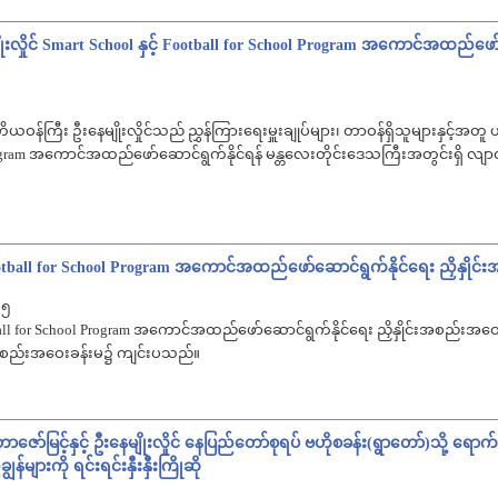
ုးလှိုင် Smart School နှင့် Football for School Program အကောင်အထည်ဖော
ဝန်ကြီး ဦးနေမျိုးလှိုင်သည် ညွှန်ကြားရေးမှူးချုပ်များ၊ တာဝန်ရှိသူများနှင့်အတူ ယန
Program အကောင်အထည်ဖော်ဆောင်ရွက်နိုင်ရန် မန္တလေးတိုင်းဒေသကြီးအတွင်းရှိ လ
Football for School Program အကောင်အထည်ဖော်ဆောင်ရွက်နိုင်ရေး ညှိနှို
 ၅
tball for School Program အကောင်အထည်ဖော်ဆောင်ရွက်နိုင်ရေး ညှိနှိုင်းအစည်းအဝေးကိ
စည်းအဝေးခန်းမ၌ ကျင်းပသည်။
ော်မြင့်နှင့် ဦးနေမျိုးလှိုင် နေပြည်တော်စုရပ် ဗဟိုစခန်း(ရွာတော်)သို့ ရော
်များကို ရင်းရင်းနှီးနှီးကြိုဆို