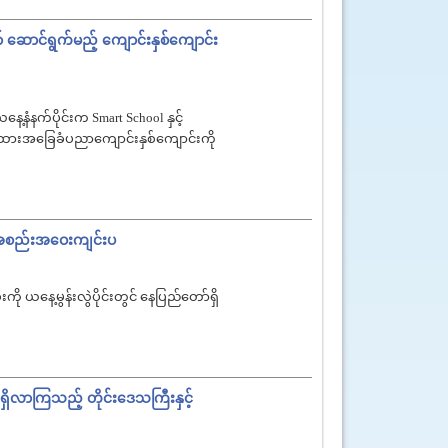
် ဆောင်ရွက်မည့် ကျောင်းနှစ်ကျောင်း
ေ့နံနက်ပိုင်းက Smart School နှင့်
ျာထားအခြေခံပညာကျောင်းနှစ်ကျောင်းကို
င်းအစည်းအဝေးကျင်းပ
ု ယနေ့မွန်းလွဲပိုင်းတွင် နေပြည်တော်ရှိ
က်ရှိလာကြသည့် တိုင်းဒေသကြီးနှင့်