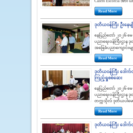
Calero Escorcia အား ယန
Read More
ဒုတိယဝန်ကြီး ဦးနေမျို
‌နေပြည်တော် ၂၀၂၆ မေ
ပညာရေးဝန်ကြီးဌာန ဒုတိယဝ
အခြေခံပညာကျောင်းမျာ
Read More
ဒုတိယဝန်ကြီး ဒေါက်တာဇ
ကြည့်ရှုစစ်ဆေး
နေပြည်တော် ၂၀၂၆ မေ
ပညာရေးဝန်ကြီးဌာန ဒုတ
တက္ကသိုလ် ဒုတိယပါမောက
Read More
ဒုတိယဝန်ကြီး ဒေါက်တာ