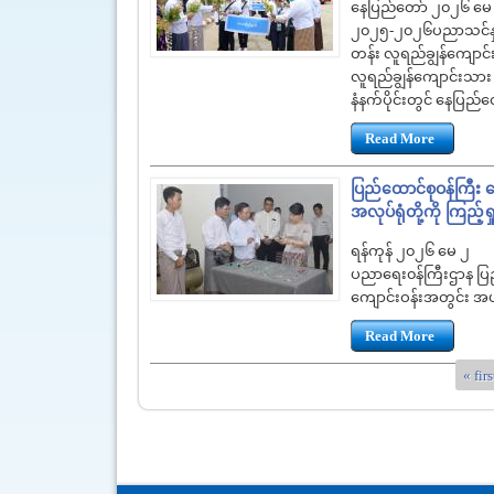
နေပြည်တော် ‌၂၀၂၆ မေ
၂၀၂၅-၂၀၂၆ပညာသင်နှစ်
တန်း လူရည်ချွန်ကျောင်
လူရည်ချွန်ကျောင်းသား
နံနက်ပိုင်းတွင် နေပြည်
Read More
ပြည်ထောင်စုဝန်ကြီး ဒ
အလုပ်ရုံတို့ကို ကြည့်
ရန်ကုန် ၂၀၂၆ မေ ၂
ပညာရေး၀န်ကြီးဌာန ပြည်
ကျောင်းဝန်းအတွင်း အပ
Read More
« firs
Pages