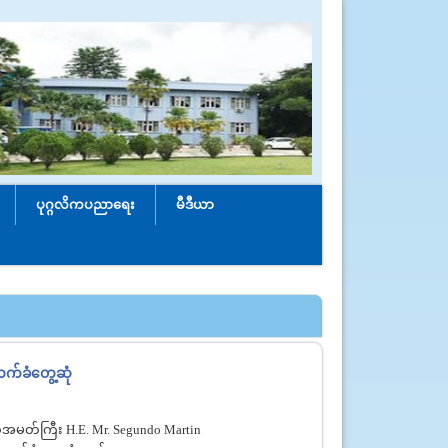
ပုဂ္ဂလိကပညာရေး
မီဒီယာ
လက်ခံတွေ့ဆုံ
သံအမတ်ကြီး H.E. Mr. Segundo Martin