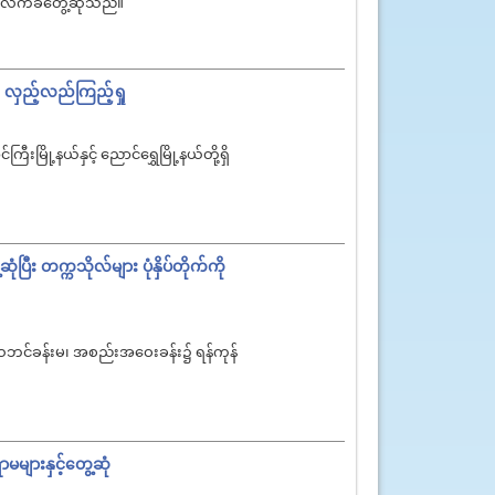
မ၌ လက်ခံတွေ့ဆုံသည်။
ား လှည့်လည်ကြည့်ရှု
မြို့နယ်နှင့် ညောင်ရွှေမြို့နယ်တို့ရှိ
ြီး တက္ကသိုလ်များ ပုံနှိပ်တိုက်ကို
်းသဘင်ခန်းမ၊ အစည်းအဝေးခန်း၌ ရန်ကုန်
များနှင့်တွေ့ဆုံ