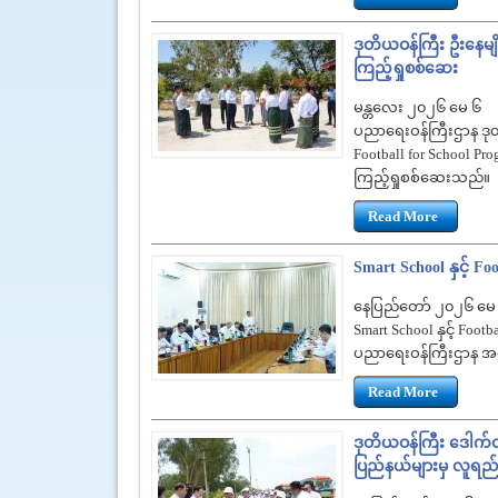
ဒုတိယဝန်ကြီး ဦးနေမျိ
ကြည့်ရှုစစ်ဆေး
မန္တလေး ၂၀၂၆ မေ ၆
ပညာရေးဝန်ကြီးဌာန ဒုတိယ
Football for School 
ကြည့်ရှုစစ်ဆေးသည်။
Read More
Smart School နှင့် 
နေပြည်တော် ၂၀၂၆ မေ
Smart School နှင့် Foo
ပညာရေးဝန်ကြီးဌာန အ
Read More
ဒုတိယဝန်ကြီး ဒေါက်တာဇ
ပြည်နယ်များမှ လူရည်ချွန