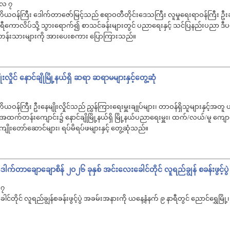
ေလ ၇
ယဝန်ကြီး ဒေါက်တာဇော်မြင့်သည် ဧရာဝတီတိုင်းဒေသကြီး လူမှုရေးရာဝန်ကြီး ဦးခင်
ဂရီကောလိပ်သို့ သွားရောက်၍ စာသင်ခန်းများတွင် ပညာရေးနှင့် သင်ပြနည်းပညာ ဒီ
 သင်တန်းသားများကို အားပေးစကား ပြောကြားသည်။
လှိုင် နောင်ချိုမြို့နယ်ရှိ ဆရာ ဆရာမများနှင့်တွေ့ဆုံ
န်ကြီး ဦးနေမျိုးလှိုင်သည် ညွှန်ကြား‌ရေးမှူးချုပ်များ၊ တာဝန်ရှိသူများနှင့်အတူ ယနေ
က်တန်းကျောင်း၌ နောင်ချိုမြို့နယ်ရှိ မြို့နယ်ပညာရေးမှူး၊ ထက်/လယ်/မူ ကျေ
ုးတော်ဆောင်များ၊ ရပ်မိရပ်ဖများနှင့် တွေ့ဆုံသည်။
ေါက်တာချောချောစိန် ၂ဝ၂၆ ခုနှစ် အင်းလေးခေါင်တိုင် လူရည်ချွန် စခန်းဖွင့်
 ၇
င်တိုင် လူရည်ချွန်စခန်းဖွင့်ပွဲ အခမ်းအနားကို ယနေ့နံနက် ၉ နာရီတွင် ညောင်ရွှေမြို