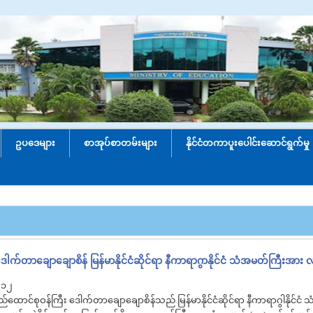
ဥပဒေများ
စာအုပ်စာတမ်းများ
နိုင်ငံတကာပူးပေါင်း‌ဆောင်ရွက်မှု
ေါက်တာချောချောစိန် မြန်မာနိုင်ငံဆိုင်ရာ နီကာရာဂွာနိုင်ငံ သံအမတ်ကြီးအား 
 ၁၂
ထောင်စုဝန်ကြီး ဒေါက်တာချောချောစိန်သည် မြန်မာနိုင်ငံဆိုင်ရာ နီကာရာဂွါနိုင်ငံ 