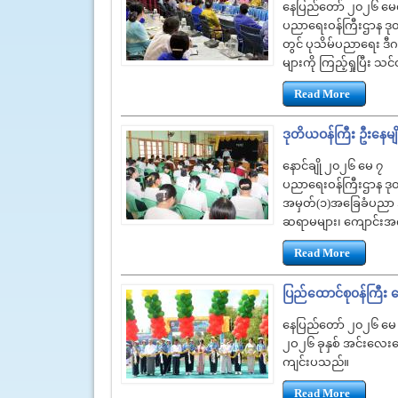
နေပြည်တော် ၂၀၂၆ မ
ပညာရေးဝန်ကြီးဌာန ဒုတိ
တွင် ပုသိမ်ပညာရေး ဒီ
များကို ကြည့်ရှုပြီး
Read More
ဒုတိယဝန်ကြီး ဦးနေမျိုး
နောင်ချို ၂၀၂၆ မေ ၇
ပညာရေးဝန်ကြီးဌာန ဒုတိယဝ
အမှတ်(၁)အခြေခံပညာ အထ
ဆရာမများ၊ ကျောင်းအကျိ
Read More
ပြည်ထောင်စု၀န်ကြီး ဒ
နေပြည်တော် ၂၀၂၆ မေ
၂ဝ၂၆ ခုနှစ် အင်းလေးခေါ
ကျင်းပသည်။
Read More