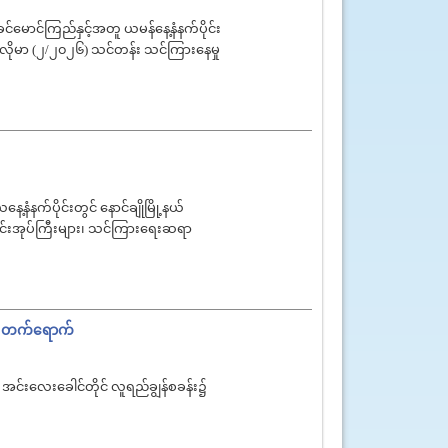
မောင်ကြည်နှင့်အတူ ယမန်နေ့နံနက်ပိုင်း
ပလိုမာ (၂/၂၀၂၆) သင်တန်း သင်ကြားနေမှု
့နံနက်ပိုင်းတွင် နောင်ချိုမြို့နယ်
ာင်းအုပ်ကြီးများ၊ သင်ကြားရေးဆရာ
ပွဲ တက်ရောက်
့၊ အင်းလေးခေါင်တိုင် လူရည်ချွန်စခန်း၌