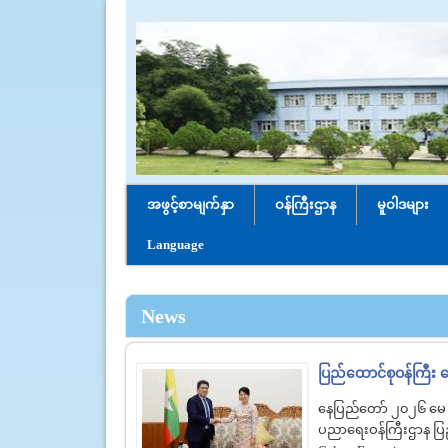
အဖွင့်စာမျက်နှာ
ဝန်ကြီးဌာန
မူဝါဒများ
Language
News
ပြည်ထောင်စုဝန်ကြီး ဒ
နေပြည်တော် ၂၀၂၆ မေ
ပညာရေးဝန်ကြီးဌာန ပြည်