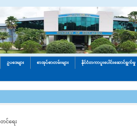
ဥပဒေများ
စာအုပ်စာတမ်းများ
နိုင်ငံတကာပူးပေါင်း‌ဆောင်ရွက်မှု
့်တင်ရေး