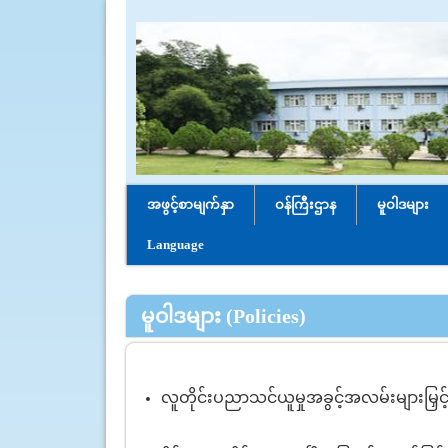
အဖွင့်စာမျက်နှာ
ဝန်ကြီးဌာန
မူဝါဒများ
Language
မူဝါဒများ (Policies)
လူတိုင်းပညာသင်ယူမှုအခွင့်အလမ်းများမြှင