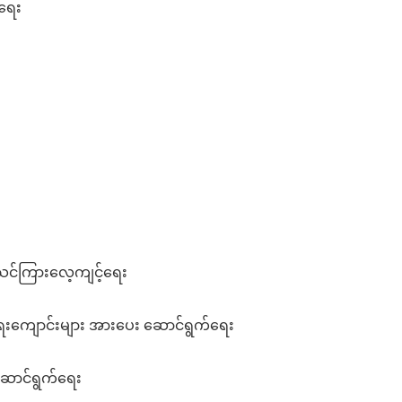
်ရေး
်သင်ကြားလေ့ကျင့်ရေး
မြူရေးကျောင်းများ အားပေး ဆောင်ရွက်ရေး
ဆောင်ရွက်ရေး