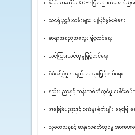
နိုင်ငံသားတိုင်း KG+
9 ပြီးမြောက်အောင်မြင
သင်ရိုးညွှန်းတမ်းများ ပြုပြင်မွမ်းမံရေး
ဆရာအရည်အသွေးမြှင့်တင်ရေး
သင်ကြားသင်ယူမှုမြှင့်တင်ရေး
စီမံခန့်ခွဲမှု အရည်အသွေးမြှင့်တင်ရေး
နည်းပညာနှင့် ဆန်းသစ်တီထွင်မှု ပေါင်းစပ
အခြေခံပညာနှင့် စက်မှု၊ စိုက်ပျိုး၊ မွေး
သုတေသနနှင့် ဆန်းသစ်တီထွင်မှု အားပေး