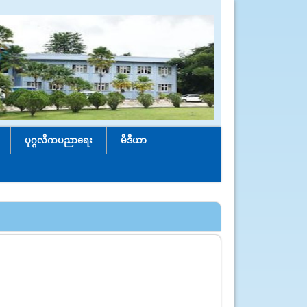
ပုဂ္ဂလိကပညာရေး
မီဒီယာ