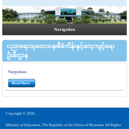
Navigation
ပညာရေးသုတေသန၊စီမံကိန်းနှင့်လေ့ကျင့်ရေး
ဦးစီးဌာန
Naypyitaw
Read More
Copyright © 2026,
Ministry of Education, The Republic of the Union of Myanmar. All Rights