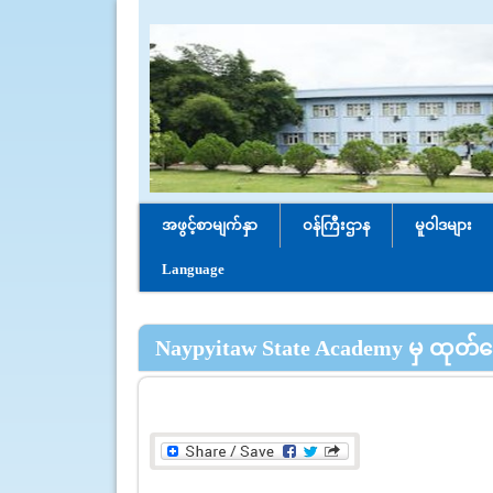
အဖွင့်စာမျက်နှာ
ဝန်ကြီးဌာန
မူဝါဒများ
Language
Naypyitaw State Academy မှ ထုတ်ဝ