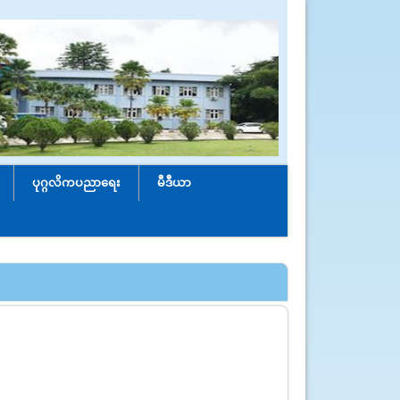
ပုဂ္ဂလိကပညာရေး
မီဒီယာ