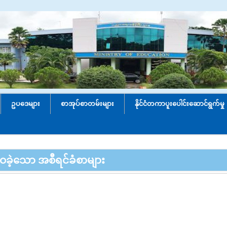
ဥပဒေများ
စာအုပ်စာတမ်းများ
နိုင်ငံတကာပူးပေါင်း‌ဆောင်ရွက်မှု
ေခဲ့သော အစီရင်ခံစာများ