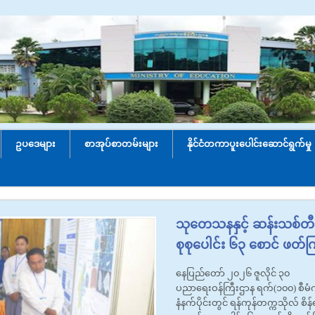
ဥပဒေများ
စာအုပ်စာတမ်းများ
နိုင်ငံတကာပူးပေါင်း‌ဆောင်ရွက်မှု
သုတေသနနှင့် ဆန်းသစ်တီထ
စုစုပေါင်း ၆၃ စောင် ဖတ
နေပြည်တော် ၂၀၂၆ ဇူလိုင် ၃၀
ပညာရေးဝန်ကြီးဌာန ရက်(၁၀၀) စီမံကိ
နံနက်ပိုင်းတွင် ရန်ကုန်တက္ကသိုလ် စ