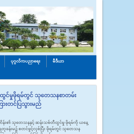
ပုဂ္ဂလိကပညာရေး
မီဒီယာ
ွင်မှုဖိုရမ်တွင် သုတေသနစာတမ်း
်ကြားတင်ပြသွားမည်
န်း၏ သုတေသနနှင့် ဆန်းသစ်တီထွင်မှု ဖိုရမ်ကို ယနေ့
ိန်ရတုခန်းမ၌ စတင်ဖွင့်လှစ်ပြီး ဖိုရမ်တွင် သုတေသန