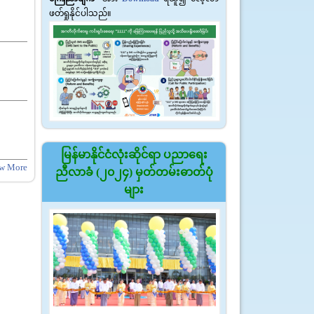
ဖတ်ရှုနိုင်ပါသည်။
မြန်မာနိုင်ငံလုံးဆိုင်ရာ ပညာရေး
w More
ညီလာခံ (၂၀၂၄) မှတ်တမ်းဓာတ်ပုံ
များ