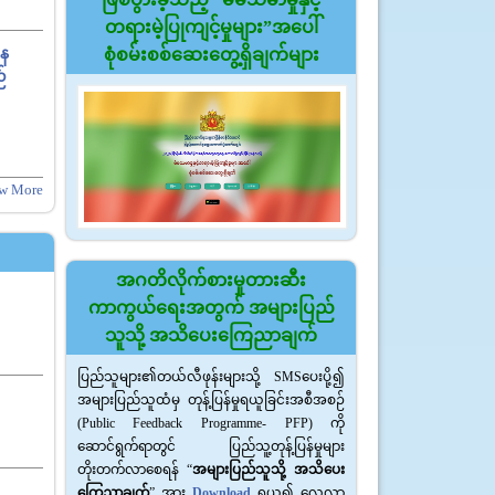
တရားမဲ့ပြုကျင့်မှုများ”အပေါ်
သန
စုံစမ်းစစ်ဆေးတွေ့ရှိချက်များ
်
w More
အဂတိလိုက်စားမှုတားဆီး
ကာကွယ်ရေးအတွက် အများပြည်
သူသို့ အသိပေးကြေညာချက်
ပြည်သူများ၏တယ်လီဖုန်းများသို့ SMSပေးပို့၍
အများပြည်သူထံမှ တုန့်ပြန်မှုရယူခြင်းအစီအစဉ်
(Public Feedback Programme- PFP) ကို
ဆောင်ရွက်ရာတွင် ပြည်သူ့တုန့်ပြန်မှုများ
တိုးတက်လာစေရန် “
အများပြည်သူသို့ အသိပေး
ကြေညာချက်
” အား
Download
ရယူ၍ လေ့လာ