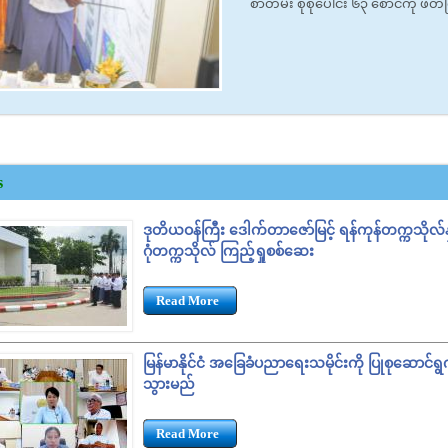
စာတမ်း စုစုပေါင်း ၆၃ စောင်ကို ဖ
s
ဒုတိယဝန်ကြီး ဒေါက်တာဇော်မြင့် ရန်ကုန်တက္ကသိုလ်နှ
ဂုံတက္ကသိုလ် ကြည့်ရှုစစ်ဆေး
Read More
မြန်မာနိုင်ငံ အခြေခံပညာရေးသမိုင်းကို ပြုစုဆောင်ရွ
သွားမည်
Read More