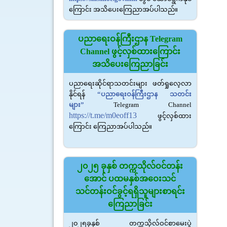
ကြောင်း အသိပေးကြေညာအပ်ပါသည်။
ပညာရေးဝန်ကြီးဌာန Telegram
Channel ဖွင့်လှစ်ထားကြောင်း
အသိပေးကြေညာခြင်း
ပညာရေးဆိုင်ရာသတင်းများ ဖတ်ရှုလေ့လာ
နိုင်ရန်
“ပညာရေးဝန်ကြီးဌာန သတင်း
များ”
Telegram Channel
https://t.me/m0eoff13
ဖွင့်လှစ်ထား
ကြောင်း ကြေညာအပ်ပါသည်။
၂၀၂၅ ခုနှစ် တက္ကသိုလ်ဝင်တန်း
အောင် ပထမနှစ်အဝေးသင်
သင်တန်းဝင်ခွင့်ရရှိသူများစာရင်း
ကြေညာခြင်း
၂၀၂၅ခုနှစ် တက္ကသိုလ်ဝင်စာမေးပွဲ