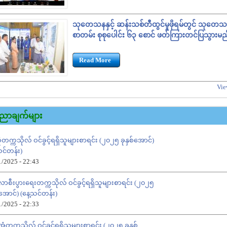
သုတေသနနှင့် ဆန်းသစ်တီထွင်မှုဖိုရမ်တွင် သုတေ
စာတမ်း စုစုပေါင်း ၆၃ စောင် ဖတ်ကြားတင်ပြသွားမည
Read More
Vie
ညာချက်များ
ံတက္ကသိုလ် ဝင်ခွင့်ရရှိသူများစာရင်း (၂၀၂၅ ခုနှစ်အောင်)
သင်တန်း)
1/2025 - 22:43
ီလာစီးပွားရေးတက္ကသိုလ် ဝင်ခွင့်ရရှိသူများစာရင်း (၂၀၂၅
်အောင်) (နေ့သင်တန်း)
1/2025 - 22:33
တက္ကသိုလ် ဝင်ခွင့်ရရှိသူများစာရင်း (၂၀၂၅ ခုနှစ်