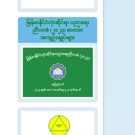
မြန်မာနိုင်ငံလုံးဆိုင်ရာ ပညာရေး
ညီလာခံ (၂၀၂၃) စာတမ်း
အကျဉ်းချုပ်များ