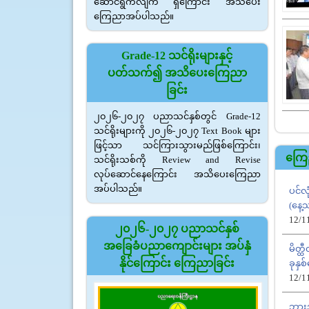
ဆောင်ရွက်လျက် ရှိကြောင်း အသိပေး
ကြေညာအပ်ပါသည်။
Grade-12 သင်ရိုးများနှင့်
ပတ်သက်၍ အသိပေးကြေညာ
ခြင်း
၂၀၂၆-၂၀၂၇ ပညာသင်နှစ်တွင် Grade-12
သင်ရိုးများကို ၂၀၂၆-၂၀၂၇ Text Book များ
ဖြင့်သာ သင်ကြားသွားမည်ဖြစ်ကြောင်း၊
ကြေ
သင်ရိုးသစ်ကို Review and Revise
လုပ်ဆောင်နေကြောင်း အသိပေးကြေညာ
အပ်ပါသည်။
ပင်လု
(နေ့
12/1
၂၀၂၆-၂၀၂၇ ပညာသင်နှစ်
အခြေခံပညာကျောင်းများ အပ်နှံ
မိတ္ထ
နိုင်ကြောင်း ကြေညာခြင်း
ခုနှစ
12/1
ဘားအံ