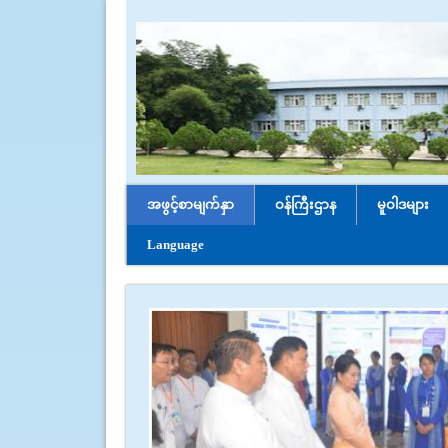
အဖွင့်စာမျက်နှာ
ဝန်ကြီးဌာန
မူဝါဒများ
Language