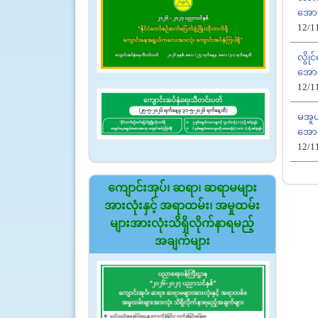
အောင
12/1
လွိုင
အောင
12/1
မအူပင
အောင
12/1
ကျောင်းအုပ်၊ ဆရာ၊ ဆရာမများ
အားလုံးနှင့် အရာထမ်း၊ အမှုထမ်း
များအားလုံးသိရှိလိုက်နာရမည့်
အချက်များ