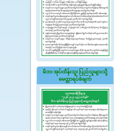
မိဘ၊ အုပ်ထိန်းသူ၊ ပြည်သူများသို့
မေတ္တာရပ်ခံချက်