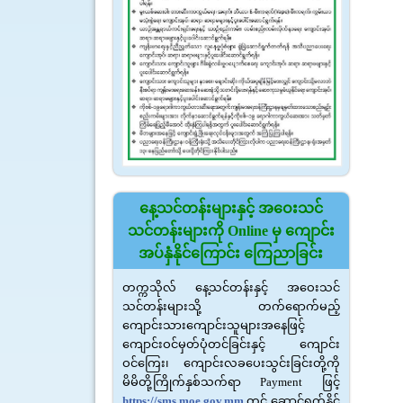
နေ့သင်တန်းများနှင့် အဝေးသင်
သင်တန်းများကို Online မှ ကျောင်း
အပ်နှံနိုင်ကြောင်း ကြေညာခြင်း
တက္ကသိုလ် နေ့သင်တန်းနှင့် အဝေးသင်
သင်တန်းများသို့ တက်ရောက်မည့်
ကျောင်းသားကျောင်းသူများအနေဖြင့်
ကျောင်းဝင်မှတ်ပုံတင်ခြင်းနှင့် ကျောင်း
ဝင်ကြေး၊ ကျောင်းလခပေးသွင်းခြင်းတို့ကို
မိမိတို့ကြိုက်နှစ်သက်ရာ Payment ဖြင့်
https://sms.moe.gov.mm
တွင် ဆောင်ရွက်နိုင်