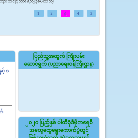
တ်ကြားတင်ပြသွားမည်ဖြစ်ပါသည်။
1
2
3
4
5
ပြည်သူ့အတွက် ကြိုးပမ်း
ဆောင်ရွက် (ပညာရေးဝန်ကြီးဌာန)
င့် ဒ
က်
၂၀၂၀ ပြည့်နှစ် ပါတီစုံဒီမိုကရေစီ
အထွေထွေ‌ရွေးကောက်ပွဲတွင်
ဖြစ်ပွားခဲ့သည့် “မဲမသမာမှုနှင့်