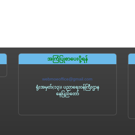
အကြံပြုစာပေးပို့ရန်
webmoeoffice@gmail.com
ရုံးအမှတ်(၁၃)၊ ပညာရေးဝန်ကြီးဌာန
နေပြည်တော်