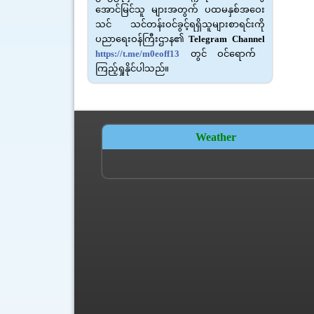
အောင်မြင်သူ များအတွက် ပထမနှစ်အဝေး
သင် သင်တန်းဝင်ခွင့်ရရှိသူများစာရင်းကို
ပညာရေးဝန်ကြီးဌာန၏
Telegram Channel
https://t.me/m0eoff
13
တွင် ဝင်ရောက်
ကြည့်ရှုနိုင်ပါသည်။
Weather