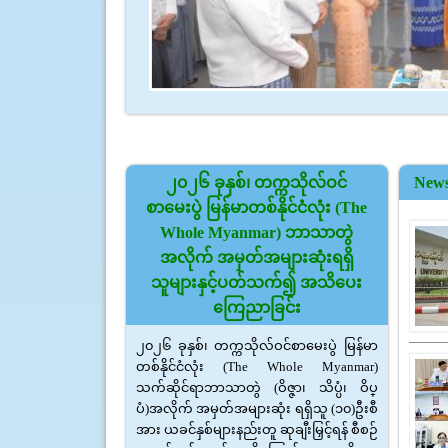
3
၂၀၂၆ ခုနှစ်၊ တက္ကသိုလ်ဝင်
New
စာမေးပွဲ မြန်မာတစ်နိုင်ငံလုံး (The
Whole Myanmar) ဘာသာတွဲ
အလိုက် အမှတ်အများဆုံးရရှိ
သူများနှင့်ပတ်သက်၍ အသိပေး
ကြေညာခြင်း
၂၀၂၆ ခုနှစ်၊ တက္ကသိုလ်ဝင်စာမေးပွဲ မြန်မာ
တစ်နိုင်ငံလုံး (The Whole Myanmar)
သက်ဆိုင်ရာဘာသာတွဲ (ဝိဇ္ဇာ၊ သိပ္ပံ၊ ဝိပ္
ပံ)အလိုက် အမှတ်အများဆုံး ရရှိသူ (၁၀)ဦးစီ
အား ယခင်နှစ်များနည်းတူ ဆုချီးမြှင့်ရန် စီစဉ်