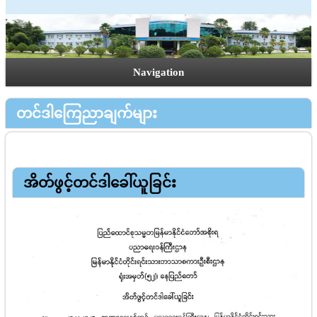
Navigation
တင်ဒါကြေညာချက်များ
အိတ်ဖွင့်တင်ဒါခေါ်ယူခြင်း