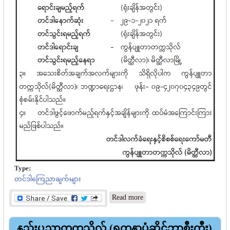
Type:
တင်ဒါကြေညာချက်များ
about ကွန်ပျူတာ
Read more
တက္ကသိုလ်(မိတ္ထီလာ) အိတ်
ဖွင့်တင်ဒါခေါ်ယူခြင်း
နည်းပညာတက္ကသိုလ် (ရတနာပုံဆိုင်ဘာစီးတီး)