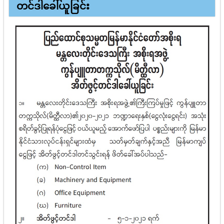
တင်ဒါခေါ်ယူခြင်း