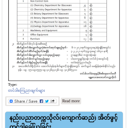
Type:
တင်ဒါကြေညာချက်များ
about မန္တလေးအဝေးသင်
Read more
တက္ကသိုလ် ပစ္စည်းဝယ်ယူ
ရေးလုပ်ငန်းများဆောင်ရွက်
နည်းပညာတက္ကသိုလ်(ကျောက်ဆည်) အိတ်ဖွင့်
ရန် အိတ်ဖွင့်တင်ဒါခေါ်ယူ
ခြင်း
တင်ဒါခေါ်ယူခြင်း