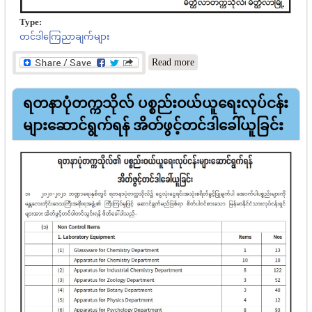
Type:
တင်ဒါကြေညာချက်များ
about မိတ္ထီလာတက္ကသိုလ်
Read more
အိတ်ဖွင့်တင်ဒါခေါ်ယူခြင်း
ရတနာပုံတက္ကသိုလ် ပစ္စည်းဝယ်ယူရေးလုပ်ငန်း
များဆောင်ရွက်ရန် အိတ်ဖွင့်တင်ဒါခေါ်ယူခြင်း