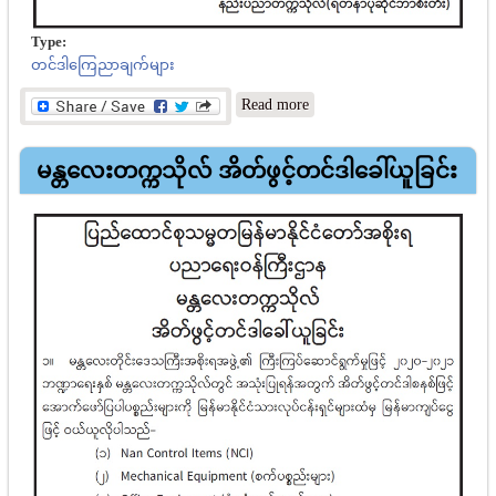
Type:
တင်ဒါကြေညာချက်များ
about နည်းပညာတက္ကသိုလ်
Read more
(ရတနာပုံဆိုင်ဘာစီးတီး)
အိတ်ဖွင့်တင်ဒါခေါ်ယူခြင်း
မန္တလေးတက္ကသိုလ် အိတ်ဖွင့်တင်ဒါခေါ်ယူခြင်း