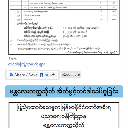
Type:
တင်ဒါကြေညာချက်များ
about ရတနာပုံတက္ကသိုလ်
Read more
ပစ္စည်းဝယ်ယူရေးလုပ်ငန်း
များဆောင်ရွက်ရန် အိတ်ဖွင့်
မန္တလေးတက္ကသိုလ် အိတ်ဖွင့်တင်ဒါခေါ်ယူခြင်း
တင်ဒါခေါ်ယူခြင်း