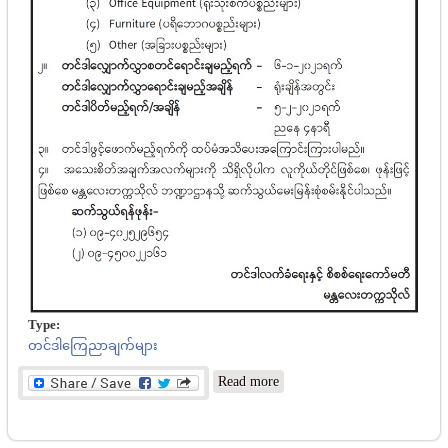
Type:
တင်ဒါကြေညာချက်များ
about မန္တလေးတက္ကသိုလ်
Read more
အိတ်ဖွင့်တင်ဒါခေါ်ယူခြင်း