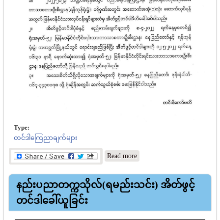
Type:
တင်ဒါကြေညာချက်များ
about အိတ်ဖွင့်တင်ဒါခေါ်ယူ
Read more
ခြင်း
နည်းပညာတက္ကသိုလ်(ရမည်းသင်း) အိတ်ဖွင့်
တင်ဒါခေါ်ယူခြင်း