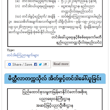
Type:
တင်ဒါကြေညာချက်များ
about နည်းပညာ
Read more
တက္ကသိုလ်(ရမည်းသင်း)
အိတ်ဖွင့်တင်ဒါခေါ်ယူခြင်း
မိတ္ထီလာတက္ကသိုလ် အိတ်ဖွင့်တင်ဒါခေါ်ယူခြင်း