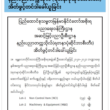
အိတ်ဖွင့်တင်ဒါခေါ်ယူခြင်း