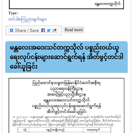
Type:
တင်ဒါကြေညာချက်များ
about မန္တလေးတက္ကသိုလ်
Read more
အိတ်ဖွင့်တင်ဒါခေါ်ယူခြင်း
မန္တလေးအဝေးသင်တက္ကသိုလ် ပစ္စည်းဝယ်ယူ
ရေးလုပ်ငန်းများဆောင်ရွက်ရန် အိတ်ဖွင့်တင်ဒါ
ခေါ်ယူခြင်း