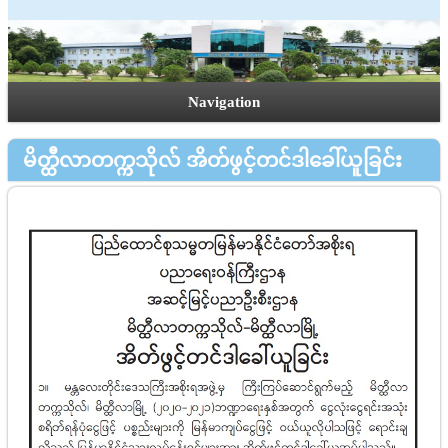
Navigation
မိတ္ထီလာတက္ကသိုလ် အိတ်ဖွင့်တင်ဒါခေါ်ယူခြင်း