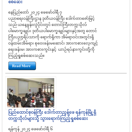
စစ်ဆေး
နေပြည်တော် ၂၀၂၄ ဖေဖော်ဝါရီ ၇
ပညာရေးဝန်ကြီးဌာန ဒုတိယဝန်ကြီး ဒေါက်တာဇော်မြင့်
သည် ယနေ့မွန်းလွဲပိုင်းတွင် တောင်ကြီးတက္ကသိုလ်
ပါမောက္ခချုပ်၊ ဒုတိယပါမောက္ခချုပ်များနှင့်အတူ တောင်
ကြီးပညာ့ရိပ်သာကို ရောက်ရှိကာ အိမ်ရာဝင်းအတွင်းရှိ
ဝန်ထမ်းအိမ်ရာ၊ စုဝေးခန်းမဆောင်၊ အားကစားလေ့ကျင့်
ရေးခန်းမ၊ အားကစားကွင်းနှင့် ယာဉ်ရပ်နားကွင်းတို့ကို
ကြည့်ရှုစစ်ဆေးသည်။
Read More
ပြည်ထောင်စုဝန်ကြီး ဒေါက်တာညွန့်ဖေ ရန်ကုန်မြို့ရှိ
တက္ကသိုလ်များသို့ သွားရောက်ကြည့်ရှုစစ်ဆေး
ရန်ကုန် ၂၀၂၄ ဖေဖော်ဝါရီ ၆