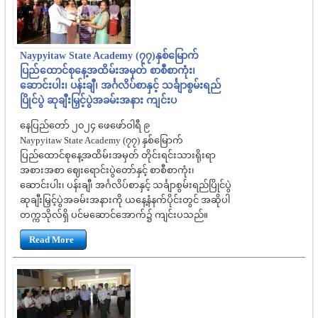
Naypyitaw State Academy (၇၇)နှစ်မြောက်
ပြည်ထောင်စုနေ့အထိမ်းအမှတ် စာစီစာကုံး၊
ဆောင်းပါး၊ ပန်းချီ၊ အင်္ဂလိပ်စာနှင့် သင်္ချာစွမ်းရည်
ပြိုင်ပွဲ ဆုချီးမြှင့်ပွဲအခမ်းအနား ကျင်းပ
နေပြည်တော် ၂၀၂၄ ဖေဖော်ဝါရီ ၉
Naypyitaw State Academy (၇၇) နှစ်မြောက်
ပြည်ထောင်စုနေ့အထိမ်းအမှတ် တိုင်းရင်းသားရိုးရာ
အစားအစာ ဈေးရောင်းပွဲတော်နှင့် စာစီစာကုံး၊
ဆောင်းပါး၊ ပန်းချီ၊ အင်္ဂလိပ်စာနှင့် သင်္ချာစွမ်းရည်ပြိုင်ပွဲ
ဆုချီးမြှင့်ပွဲအခမ်းအနားကို ယနေ့နံနက်ပိုင်းတွင် အဆိုပါ
တက္ကသိုလ်ရှိ ပင်မဆောင်အောက်၌ ကျင်းပသည်။
Read More