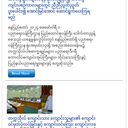
ကျင်းပစဉ်ကာလများတွင် ညီညီညွတ်ညွတ်
ပူးပေါင်း၍ အောင်မြင်အောင် ဆောင်ရွက်ပေးကြရ
မည်
နေပြည်တော် ၂၀၂၄ ဖေဖော်ဝါရီ ၁
ပညာရေးဝန်ကြီးဌာန ပြည်ထောင်စုဝန်ကြီး ဒေါက်တာညွန့်
ဖေသည် ယနေ့မွန်းလွဲပိုင်းတွင် နေပြည်တော်ရှိ ပညာရေး
ဝန်ကြီးဌာန ရုံးအမှတ်(၁၃)ရှိ အစည်းအဝေးခန်းမ၌
တက္ကသိုလ်ပါမောက္ခချုပ်များ၊ ပညာရေးဒီဂရီ
ကောလိပ်ကျောင်းအုပ်ကြီးများ၊ တိုင်းဒေသကြီးနှင့်
ပြည်နယ်ပညာရေးမှူးများနှင့် တွေ့ဆုံသည်။
Read More
တက္ကသိုလ် ကျောင်းသား ကျောင်းသူများ၏ ကျောင်း
ဝင်မှတ်ပုံတင်ခြင်းနှင့် ကျောင်းဝင်ကြေး၊ ကျောင်းလခ