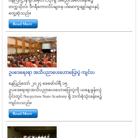
ဝန်ကြီးဌာန ရုံးအမှတ် (၁၃) ရှိ အစည်းအဝေးခန်းမ၌
တက္ကသိုလ်၊ ဒီဂရီကောလိပ်များမှ ပါမောက္ခချုပ်များနှင့်
တွေ့ဆုံသည်။
Read More
ဥပဒေရေးရာ အသိပညာပေးဟောပြောပွဲ ကျင်းပ
နေပြည်တော် ၂၀၂၄ ဖေဖော်ဝါရီ ၁၅
ဥပဒေရေးရာအသိပညာပေးဟော‌ပြောပွဲကို ယနေ့ မွန်းလွဲ
ပိုင်းတွင် Naypyitaw State Academy ရှိ ဘက်စုံသုံးခန်းမ၌
ကျင်းပသည်။
Read More