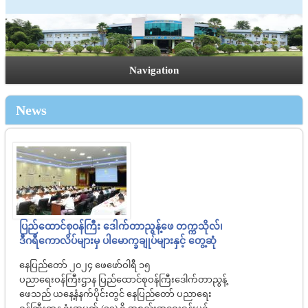
Navigation
News
ပြည်ထောင်စုဝန်ကြီး ဒေါက်တာညွန့်ဖေ တက္ကသိုလ်၊
ဒီဂရီကောလိပ်များမှ ပါမောက္ခချုပ်များနှင့် တွေ့ဆုံ
နေပြည်တော် ၂၀၂၄ ဖေဖော်ဝါရီ ၁၅
ပညာရေးဝန်ကြီးဌာန ပြည်ထောင်စုဝန်ကြီးဒေါက်တာညွန့်
ဖေသည် ယနေ့နံနက်ပိုင်းတွင် နေပြည်တော် ပညာရေး