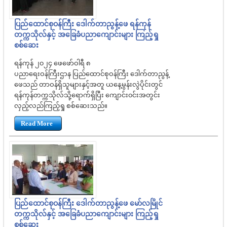
ပြည်ထောင်စုဝန်ကြီး ဒေါက်တာညွန့်ဖေ ရန်ကုန်
တက္ကသိုလ်နှင့် အခြေခံပညာကျောင်းများ ကြည့်ရှု
စစ်ဆေး
ရန်ကုန် ၂၀၂၄ ဖေဖော်ဝါရီ ၈
ပညာရေးဝန်ကြီးဌာန ပြည်ထောင်စုဝန်ကြီး ဒေါက်တာညွန့်
ဖေသည် တာဝန်ရှိသူများနှင့်အတူ ယနေ့မွန်းလွဲပိုင်းတွင်
ရန်ကုန်တက္ကသိုလ်သို့ရောက်ရှိပြီး ကျောင်း၀င်းအတွင်း
လှည့်လည်ကြည့်ရှု စစ်ဆေးသည်။
Read More
ပြည်ထောင်စုဝန်ကြီး ဒေါက်တာညွန့်ဖေ မော်လမြိုင်
တက္ကသိုလ်နှင့် အခြေခံပညာကျောင်းများ ကြည့်ရှု
စစ်ဆေး