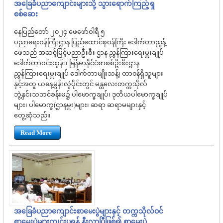
အခြေခံပညာကျောင်းများသို့ သွားရောက်ကြည့်ရှု
စစ်ဆေး
နေပြည်တော် ၂၀၂၄ ဖေဖော်ဝါရီ ၅
ပညာရေးဝန်ကြီးဌာန ပြည်ထောင်စုဝန်ကြီး ဒေါက်တာညွန့်
ဖေသည် အဆင့်မြင့်ပညာဦးစီး ဌာန ညွှန်ကြားရေးမှူးချုပ်
ဒေါက်တာဝင်းထွန်း၊ မြန်မာနိုင်ငံစာစစ်ဦးစီးဌာန
ညွှန်ကြားရေးမှူးချုပ် ဒေါက်တာမျိုးသန့်၊ တာ၀န်ရှိသူများ
နှင့်အတူ ယနေ့မွန်းလွဲပိုင်းတွင် မန္တလေးတက္ကသိုလ်
ဘွဲ့နှင်းသဘင်ခန်းမ၌ ပါမောက္ခချုပ်၊ ဒုတိယပါမောက္ခချုပ်
များ၊ ပါမောက္ခ(ဌာနမှူး)များ၊ ဆရာ ဆရာမများနှင့်
တွေ့ဆုံသည်။
Read More
အခြေခံပညာကျောင်းစာမေးပွဲများနှင့် တက္ကသိုလ်ဝင်
စာမေးပွဲများကျင်းပရန် နီးလာပြီဖြစ်၍ စာမေးပွဲ