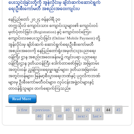
ပေးသွင်းခြင်းတို့ကို အွန်လိုင်းမှ ချိတ်ဆက်ဆောင်ရွက်
ရေးဦးစီးကော်မတီ အစည်းအဝေးကျင်းပ
နေပြည်တော် ၂၀၂၄ ဇန်နဝါရီ ၃၀
တက္ကသိုလ် ကျောင်းသား ကျောင်းသူများ၏ ကျောင်းဝင်
မှတ်ပုံတင်ခြင်း (Registration) နှင့် ကျောင်းဝင်ကြေး၊
ကျောင်းလခပေးသွင်းခြင်း (Online/ Mobile Payment) တို့
အွန်လိုင်းမှ ချိတ်ဆက် ဆောင်ရွက်ရေးဦးစီးကော်မတီ
အစည်းအဝေးကို နေပြည်တော်ရုံးအမှတ်(၁၃)ပညာရေး
ဝန်ကြီး ဌာန အစည်းအဝေးခန်းမ၌ ကျင်းပရာ ပညာရေး
ဝန်ကြီးဌာန ဒုတိယဝန်ကြီး ဒေါက်တာဇော်မြင့်၊ အမြဲတမ်း
အတွင်းဝန်၊ ညွှန်ကြားရေးမှူးချုပ်များ၊ ဒုတိယအမြဲတမ်း
အတွင်းဝန်များ၊ မြန်မာ့စီးပွားရေးဘဏ်နှင့် ပုဂ္ဂလိကဘဏ်
များမှ ဦးစီးကော်မတီဝင်များ၊ လုပ်ငန်းအဖွဲ့ဝင်များနှင့်
တာဝန်ရှိသူများ တက်ရောက်ကြသည်။
Read More
« first
‹ previous
…
40
41
42
43
44
45
Pages
46
47
48
…
next ›
last »