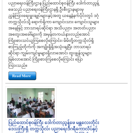
ပညာရေးဝန်ကြီးဌာန ပြည်ထောင်စုဝန်ကြီး ဒေါက်တာညွန့်
ဖေသည် ပညာရေး၀န်ကြီးဌာနရှိ ဦးစီးဌာနများမှ
ညွှန်ကြားရေးမှူးချုပ်များနှင့်အတူ ယနေ့နံနက်ပိုင်းတွင် ဒဂုံ
တက္ကသိုလ်သို့ ရောက်ရှိကာ ကျောင်းသား ကျောင်းသူများ
အနေဖြင့် ဘာသာရပ်ဆိုင်ရာ အသိပညာ၊ အတတ်ပညာ၊
အတွေးအခေါ်များကို အမှန်တကယ်နားလည်အောင်
ကြိုးစားသင်ယူကြ‌စေလိုကြောင်း၊ မိမိတို့တက္ကသိုလ်ရှိ
စာကြည့်တိုက်ကို အကျိုးရှိရှိအသုံးချပြီး ဘာသာရပ်
ဆိုင်ရာ ကျွမ်းကျင်မှုများရှိလာအောင်၊ ထူးချွန်သူများ
ဖြစ်လာအောင် ကြိုးစားကြစေလိုကြောင်း ပြော
ကြားသည်။
Read More
ပြည်ထောင်စုဝန်ကြီး ဒေါက်တာညွန့်ဖေ မန္တလေးတိုင်း
ဒေသကြီးရှိ တက္ကသိုလ်၊ ပညာရေးဒီဂရီကောလိပ်နှင့်