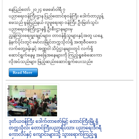
နေပြည်တော် ၂၀၂၄ ဖေဖော်ဝါရီ ၇
ပညာရေးဝန်ကြီးဌာန ပြည်ထောင်စုဝန်ကြီး ဒေါက်တာညွန့်
ဖေသည် မွန်ပြည်နယ် လူမူရေးရာ ဝန်ကြီး ဦးမြတ်သွင်၊
ပညာရေးဝန်ကြီးဌာနရှိ ဦးစီးဌာနများမှ
ညွှန်ကြားရေးမှူးချုပ်များ၊ တာဝန်ရှိသူများနှင့်အတူ ယနေ့
နံနက်ပိုင်းတွင် မော်လမြိုင်တက္ကသိုလ်ရှိ အဏုဇီဝဗေဒ
လက်တွေ့ခန်းနှင့် အဏ္ဏဝါ သိပ္ပံဌာနများတွင် လက်ရှိ
ဆောင်ရွက်နေမှု အခြေအနေများကို ကြည့်ရှုစစ်ဆေးကာ
လိုအပ်သည်များ ဖြည့်ဆည်းဆောင်ရွက်ပေးသည်။
Read More
ဒုတိယဝန်ကြီး ဒေါက်တာဇော်မြင့် တောင်ကြီးမြို့ရှိ
တက္ကသိုလ်၊ တောင်ကြီးပညာ့ရိပ်သာ၊ ပညာရေးဒီဂရီ
ကောလိပ်နှင့် ကျောင်းများသို့ သွားရောက်ကြည့်ရှု