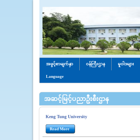
အဖွင့်စာမျက်နှာ
ဝန်ကြီးဌာန
မူဝါဒများ
Language
အဆင့်မြင့်ပညာဦးစီးဌာန
Keng Tung University
Read More