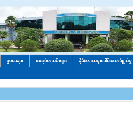
ဥပဒေများ
စာအုပ်စာတမ်းများ
နိုင်ငံတကာပူးပေါင်း‌ဆောင်ရွက်မှု