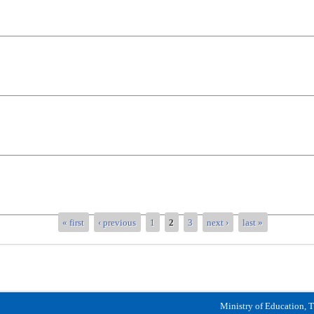
« first
‹ previous
1
2
3
next ›
last »
Ministry of Education, 