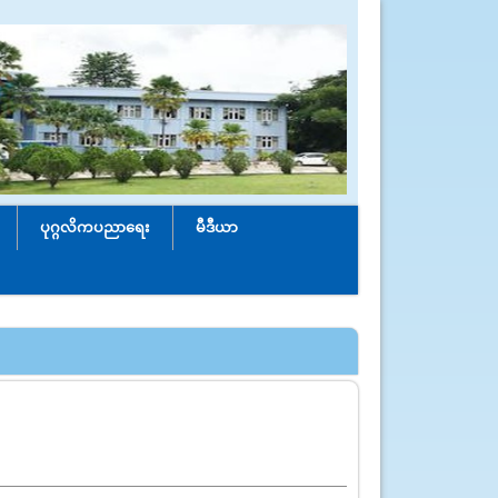
ပုဂ္ဂလိကပညာရေး
မီဒီယာ