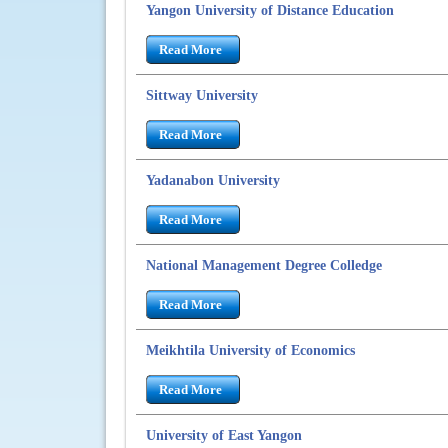
Yangon University of Distance Education
Read More
Sittway University
Read More
Yadanabon University
Read More
National Management Degree Colledge
Read More
Meikhtila University of Economics
Read More
University of East Yangon