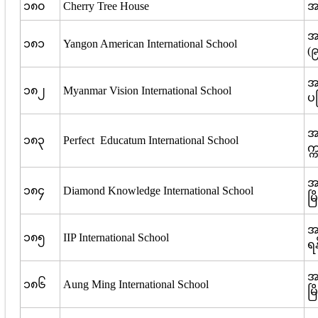
၁၈၀
Cherry Tree House
အမ
အမ
၁၈၁
Yangon American International School
(၉
အ
၁၈၂
Myanmar Vision International School
ပမ
အမ
၁၈၃
Perfect Educatum International School
က္
အ
၁၈၄
Diamond Knowledge International School
မြ
အမ
၁၈၅
IIP International School
ရန
အ
၁၈၆
Aung Ming International School
မြ