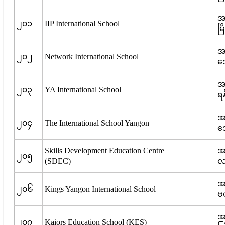
အ
၂၀၁
IIP International School
မြ
အမ
၂၀၂
Network International School
ဒ
အမ
၂၀၃
YA International School
ရန
အမ
၂၀၄
The International School Yangon
ဒ
Skills Development Education Centre
အမ
၂၀၅
(SDEC)
လမ
အမ
၂၀၆
Kings Yangon International School
ဗဟ
အမ
၂၀၇
Kaiors Education School (KES)