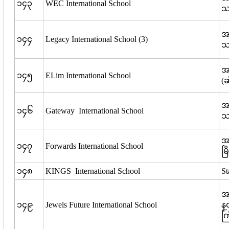
၁၄၃
WEC International School
သစ
အမ
၁၄၄
Legacy International School (3)
သစ
အမ
၁၄၅
ELim International School
(ဆ
အမ
၁၄၆
Gateway International School
သစ
အ
၁၄၇
Forwards International School
မြ
၁၄၈
KINGS International School
St
အ
၁၄၉
Jewels Future International School
နတ
ကြ