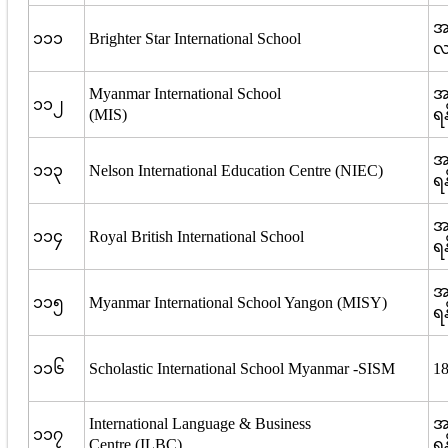
အ
၁၁၁
Brighter Star International School
လာ
Myanmar International School
အမ
၁၁၂
(MIS)
ရန
အမ
၁၁၃
Nelson International Education Centre (NIEC)
ရန
အမ
၁၁၄
Royal British International School
ရန
အမ
၁၁၅
Myanmar International School Yangon (MISY)
ရန
၁၁၆
Scholastic International School Myanmar -SISM
18
International Language & Business
အမ
၁၁၇
Centre (ILBC)
ရန