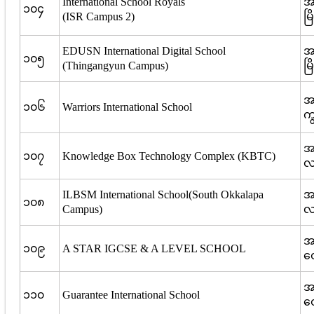
International School Royals
အ
၁၀၄
(ISR Campus 2)
မြ
EDUSN International Digital School
အမ
၁၀၅
(Thingangyun Campus)
မြ
အ
၁၀၆
Warriors International School
ကျ
အ
၁၀၇
Knowledge Box Technology Complex (KBTC)
လာ
ILBSM International School(South Okkalapa
အမ
၁၀၈
Campus)
လာ
အ
၁၀၉
A STAR IGCSE & A LEVEL SCHOOL
တေ
အ
၁၁၀
Guarantee International School
တေ