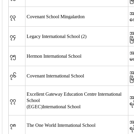
အ
၇၃
Covenant School Mingalardon
ကျ
အမ
၇၄
Legacy International School (2)
မြ
အ
၇၅
Hermon International School
မင
အမ
၇၆
Covenant International School
မြ
Excellent Gateway Education Centre International
အမ
၇၇
School
ရန
(EGEC)International School
အမ
၇၈
The One World International School
ရန