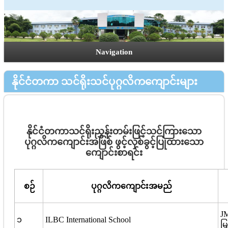
Navigation
နိုင်ငံတကာ သင်ရိုးသင်ပုဂ္ဂလိကကျောင်းများ
နိုင်ငံတကာသင်ရိုးညွှန်းတမ်းဖြင့်သင်ကြားသော
ပုဂ္ဂလိကကျောင်းအဖြစ် ဖွင့်လှစ်ခွင့်ပြုထားသော
ကျောင်းစာရင်း
စဉ်
ပုဂ္ဂလိကကျောင်းအမည်
JM
၁
ILBC International School
မြ