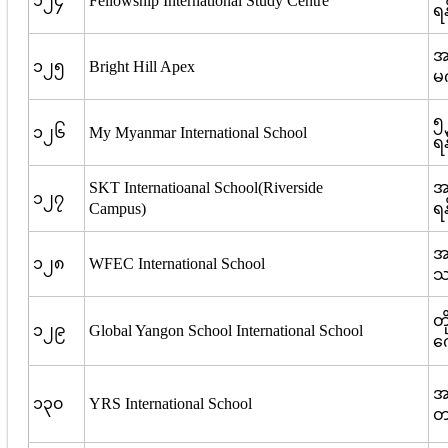
၁၂၄
Fellowship International Study Centre
ရန
အ
၁၂၅
Bright Hill Apex
မင
၅
၁၂၆
My Myanmar International School
ရန
SKT Internatioanal School(Riverside
အ
၁၂၇
Campus)
ရန
အ
၁၂၈
WFEC International School
သ
တိ
၁၂၉
Global Yangon School International School
က
အ
၁၃၀
YRS International School
တမ