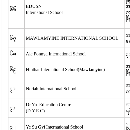
ခ
EDUSN
အ
၆၆
International School
က
မြ
အမ
၆၇
MAWLAMYINE INTERNATIONAL SCHOOL
မေ
၆၈
Aie Ponnya International School
၃ဘ
အ
၆၉
Hinthar International School(Mawlamyine)
မြ
အမ
၇၀
Neriah International School
စာ
Dr.Yu Education Centre
အမ
၇၁
(D.Y.E.C)
ရန
အမ
၇၂
Ye Su Gyi International School
မြ