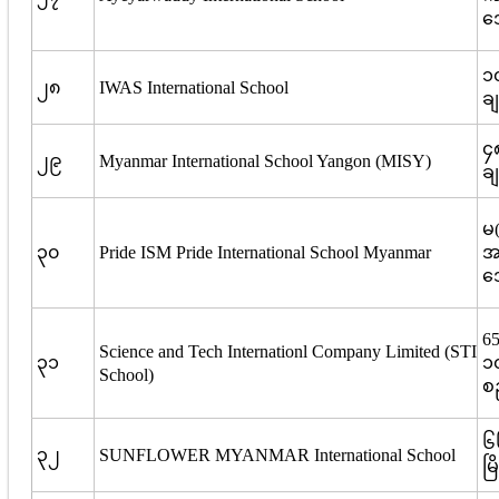
ဒ
၁၀
၂၈
IWAS International School
ချ
၄၈
၂၉
Myanmar International School Yangon (MISY)
ချ
မ(
၃၀
Pride ISM Pride International School Myanmar
အမ
ဒ
65
Science and Tech Internationl Company Limited (STI
၃၁
၁၀
School)
စည
၆
၃၂
SUNFLOWER MYANMAR International School
မြ