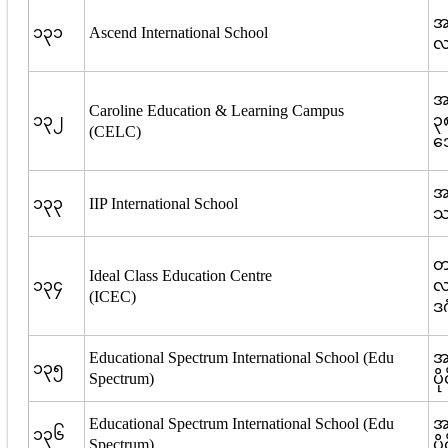
အ
၁၃၁
Ascend International School
လ
အ
Caroline Education & Learning Campus
၁၃၂
၃၈
(CELC)
ဒ
အမ
၁၃၃
IIP International School
သစ
တထ
Ideal Class Education Centre
၁၃၄
လ
(ICEC)
ဒဂ
Educational Spectrum International School (Edu
အမ
၁၃၅
Spectrum)
ပိ
Educational Spectrum International School (Edu
အမ
၁၃၆
Spectrum)
ပိ