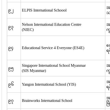
အမ
၉၂
ELPIS International Schoool
သ
Nelson International Education Centre
အမ
၉၃
(NIEC)
ကျ
ဝ
၉၄
Educational Service 4 Everyone (ES4E)
ရပ
Singapore International School Myanmar
အမ
၉၅
(SIS Myanmar)
ကျ
အမ
၉၆
Yangon International School (YIS)
ရန
အမ
၉၇
Brainworks International School
မြ