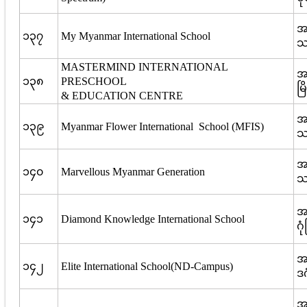
အမ
၁၃၇
My Myanmar International School
သစ
MASTERMIND INTERNATIONAL
အမ
၁၃၈
PRESCHOOL
မြ
& EDUCATION CENTRE
အမ
၁၃၉
Myanmar Flower International School (MFIS)
သစ
အမ
၁၄၀
Marvellous Myanmar Generation
သစ
အ
၁၄၁
Diamond Knowledge International School
ဂု
အ
၁၄၂
Elite International School(ND-Campus)
ဒဂ
အမ