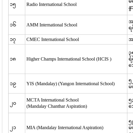
မ
၁၅
Radio International School
နွ
အမ
၁၆
AMM International School
ရပ
၁၇
CMEC International School
အမ
၃၅
၁၈
Higher Champs International School (HCIS )
ရဲ
ဒ
၅၂
၁၉
YIS (Mandalay) (Yangon International School)
မ
MCTA International School
၅
၂၀
(Mandalay Chanthar Aspiration)
အေ
၅
၂၁
MIA (Mandalay International Aspiration)
မဟ