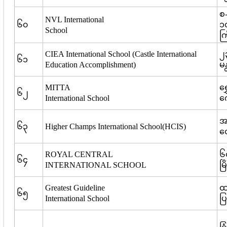
စ
NVL International
၆၀
၁
School
ကြ
CIEA International School (Castle International
၂၃
၆၁
Education Accomplishment)
မ
MITTA
ရွ
၆၂
International School
က
အ
၆၃
Higher Champs International School(HCIS)
တေ
ROYAL CENTRAL
၆
၆၄
INTERNATIONAL SCHOOL
မြ
Greatest Guideline
ထ
၆၅
International School
ပြ