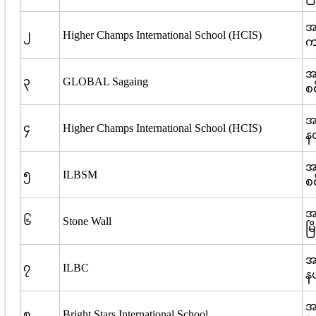
အမ
၂
Higher Champs International School (HCIS)
က
အမ
၃
GLOBAL Sagaing
စစ
အမ
၄
Higher Champs International School (HCIS)
နတ
အမ
၅
ILBSM
စစ
အ
၆
Stone Wall
မြ
အ
၇
ILBC
နယ
အ
၈
Bright Stars International School