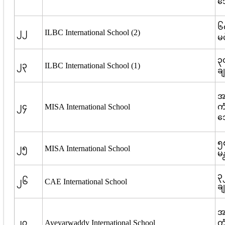
ဒ
၆၄
၂၂
ILBC International School (2)
မ
၃
၂၃
ILBC International School (1)
ချ
အ
၂၄
MISA International School
ကံ
ဒ
၅၈
၂၅
MISA International School
မ
၃
၂၆
CAE International School
ချ
အ
၂၇
Ayeyarwaddy International School
ကံ