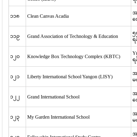
အမ
၁၁၈
Clean Canvas Acadia
ထေ
၅၄
၁၁၉
Grand Association of Technology & Education
ရန
Y(
၁၂၀
Knowledge Box Technology Complex (KBTC)
ရန
အမ
၁၂၁
Liberty International School Yangon (LISY)
မင
အမ
၁၂၂
Grand International School
တေ
အ
၁၂၃
My Garden International School
မင
အမ