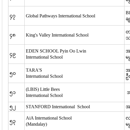
Bl
၄၇
Global Pathways International School
ချ
တ 
၄၈
King's Valley International School
သ
EDEN SCHOOL Pyin Oo Lwin
အမ
၄၉
International School
မ
TARA'S
အမ
၅၀
International School
ဦး
(LBIS) Little Bees
၅၁
အမ
International School
၅၂
STANFORD International School
အမ
AiA International School
လမ
၅၃
(Mandalay)
မ