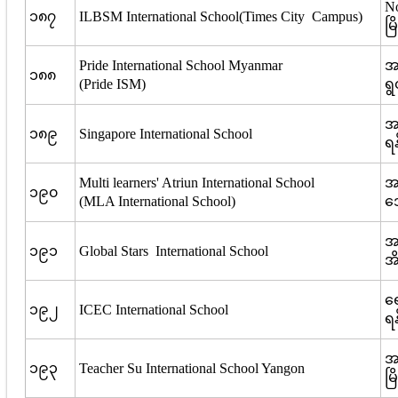
N
၁၈၇
ILBSM International School(Times City Campus)
မြ
Pride International School Myanmar
အ
၁၈၈
(Pride ISM)
ရွ
အမ
၁၈၉
Singapore International School
ရန
Multi learners' Atriun International School
အမ
၁၉၀
(MLA International School)
ဒ
အ
၁၉၁
Global Stars International School
အိ
ရေ
၁၉၂
ICEC International School
ရန
အ
၁၉၃
Teacher Su International School Yangon
မြ