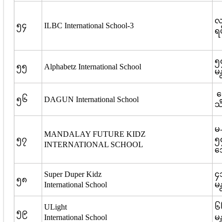
လ
၅၄
ILBC International School-3
ရပ
၅၄
၅၅
Alphabetz International School
မ
ရ
၅၆
DAGUN International School
သိ
မ
MANDALAY FUTURE KIDZ
၅၇
၅
INTERNATIONAL SCHOOL
အေ
Super Duper Kidz
၄
၅၈
International School
မ
ULight
၆၆
၅၉
International School
မ