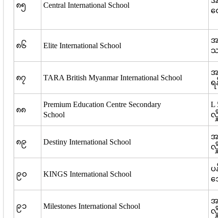
အမ
၈၅
Central International School
ထေ
အမ
၈၆
Elite International School
သာ
အမ
၈၇
TARA British Myanmar International School
ရန
Premium Education Centre Secondary
L 
၈၈
School
လှ
အမ
၈၉
Destiny International School
လှ
ပန
၉၀
KINGS International School
ဒ
အ
၉၁
Milestones International School
လှ