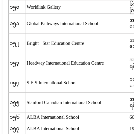
၆၃
၁၅၀
Worldlink Gallery
ကြ
အ
၁၅၁
Global Pathways International School
က
အ
၁၅၂
Bright - Star Education Centre
အေ
အမ
၁၅၃
Headway International Education Centre
ရန
၁၀
၁၅၄
S.E.S International School
ဒ
အ
၁၅၅
Stanford Canadian International School
ရပ
၁၅၆
ALBA International School
66
၁၅၇
ALBA International School
19