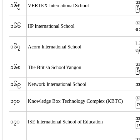
အမ
၁၆၅
VERTEX International School
မြ
အမ
၁၆၆
IIP International School
ဒ
I-
၁၆၇
Acorn International School
ရန
အ
၁၆၈
The British School Yangon
မြ
၁၆၉
Network International School
အမ
အမ
၁၇၀
Knowledge Box Technology Complex (KBTC)
ကြ
အမ
၁၇၁
ISE International School of Education
ကြ
အမ