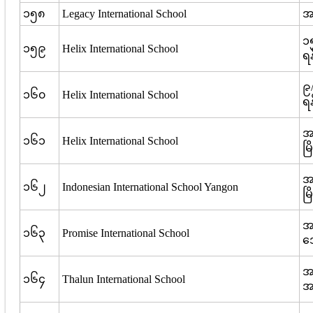
၁၅၈
Legacy International School
အမ
၁၅
၁၅၉
Helix International School
ရန
၉/
၁၆၀
Helix International School
ရန
အမ
၁၆၁
Helix International School
မြ
အ
၁၆၂
Indonesian International School Yangon
မြ
အမ
၁၆၃
Promise International School
ဒ
အမ
၁၆၄
Thalun International School
အလ