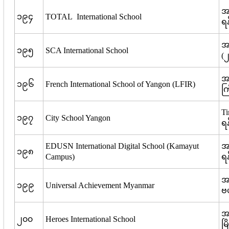
အမ
၁၉၄
TOTAL International School
ရန
အ
၁၉၅
SCA International School
(၂
အမ
၁၉၆
French International School of Yangon (LFIR)
ကြ
Ti
၁၉၇
City School Yangon
ရန
EDUSN International Digital School (Kamayut
အမ
၁၉၈
Campus)
ရန
အမ
၁၉၉
Universal Achievement Myanmar
ဗဟ
အ
၂၀၀
Heroes International School
မြ