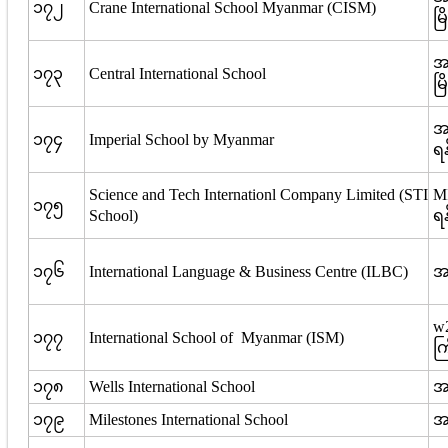
၁၇၂
Crane International School Myanmar (CISM)
မြ
အမ
၁၇၃
Central International School
မြ
အမ
၁၇၄
Imperial School by Myanmar
ရန
Science and Tech Internationl Company Limited (STI
MI
၁၇၅
School)
ရန
၁၇၆
International Language & Business Centre (ILBC)
အမ
w2
၁၇၇
International School of Myanmar (ISM)
ကြ
၁၇၈
Wells International School
အမ
၁၇၉
Milestones International School
အမ