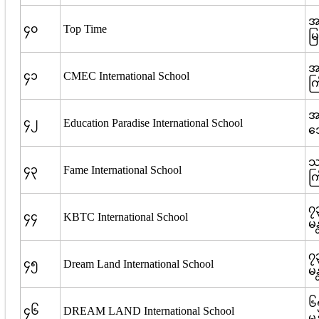
အမ
၄၀
Top Time
မြ
အမ
၄၁
CMEC International School
ကြ
အမ
၄၂
Education Paradise International School
ဒ
သစ
၄၃
Fame International School
ကြ
၇၃
၄၄
KBTC International School
မ
၇၃
၄၅
Dream Land International School
မ
၆၅
၄၆
DREAM LAND International School
မ