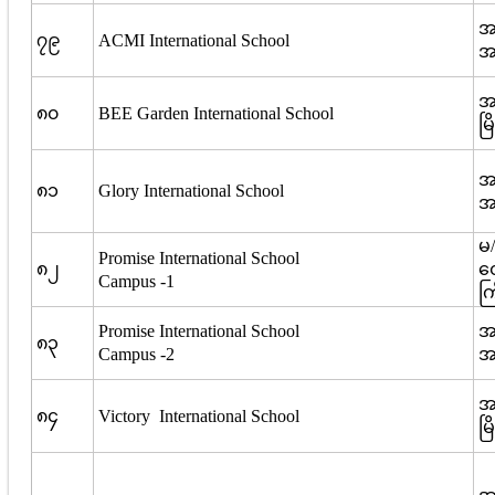
အမ
၇၉
ACMI International School
အင
အမ
၈၀
BEE Garden International School
မြ
အ
၈၁
Glory International School
အင
မ
Promise International School
၈၂
တေ
Campus -1
ကြ
Promise International School
အမ
၈၃
Campus -2
အင
အမ
၈၄
Victory International School
မြ