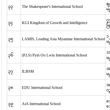
ဈ(
၃၃
The Shakespeare's International School
မ
၇
၃၄
KGI Kingdom of Growth and Intelligence
မ
၁၂
၃၅
LAMIS, Leading Asia Myanmar International School
မ
10
၃၆
(P.I.S) Pyin Oo Lwin International School
မ
အမ
၃၇
ILBSM
မ
အမ
၃၈
EDU International School
လွ
ဘ
၃၉
AiA International School
ဒ