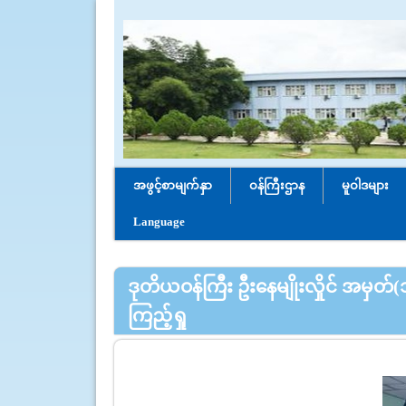
အဖွင့်စာမျက်နှာ
ဝန်ကြီးဌာန
မူဝါဒများ
Language
ဒုတိယဝန်ကြီး ဦးနေမျိုးလှိုင် အမှ
ကြည့်ရှု