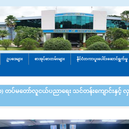
ဥပဒေများ
စာအုပ်စာတမ်းများ
နိုင်ငံတကာပူးပေါင်း‌ဆောင်ရွက်မှု
တ်(၁) တပ်မတော်လူငယ်ပညာရေး သင်တန်းကျောင်းနှင့် လ