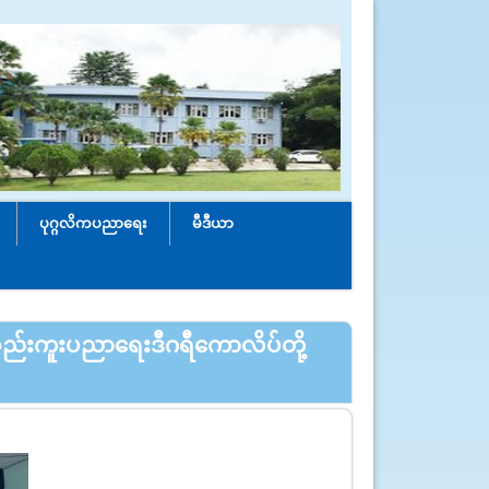
ပုဂ္ဂလိကပညာရေး
မီဒီယာ
ှည်းကူးပညာ‌ရေးဒီဂရီကောလိပ်တို့