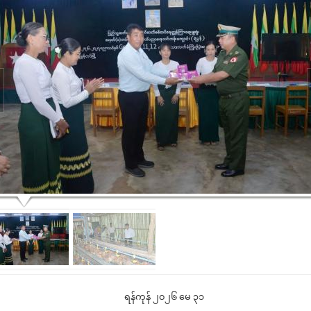
ရန်ကုန် ၂၀၂၆ မေ ၃၁