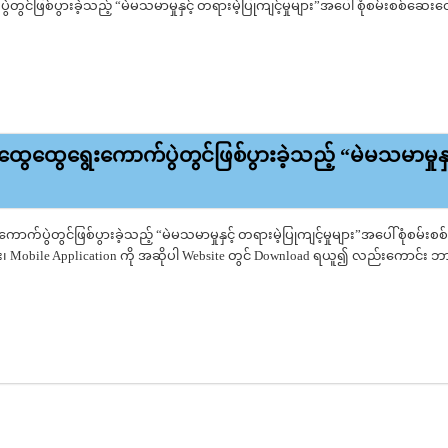
တွင်ဖြစ်ပွားခဲ့သည့် “မဲမသမာမှုနှင့် တရားမဲ့ပြုကျင့်မှုများ”အပေါ် စုံစမ်းစစ်ဆေး
၂၀ ပြည့်နှစ် ပါတီစုံဒီမိုကရေစီအထွေထွေ‌ရွေးကောက်ပွဲတွင်ဖြစ်ပွားခဲ့သည့် “မဲမ
ျက်များ
ွေထွေ‌ရွေးကောက်ပွဲတွင်ဖြစ်ပွားခဲ့သည့် “မဲမသမာမှုနှင
ာက်ပွဲတွင်ဖြစ်ပွားခဲ့သည့် “မဲမသမာမှုနှင့် တရားမဲ့ပြုကျင့်မှုများ”အပေါ် စုံစမ်းစ
၊ Mobile Application ကို အဆိုပါ Website တွင် Download ရယူ၍ လည်းကောင်း ဘာ
၂၀ ပြည့်နှစ် ပါတီစုံဒီမိုကရေစီအထွေထွေ‌ရွေးကောက်ပွဲတွင်ဖြစ်ပွားခဲ့သည့် “မဲမ
ျက်များ