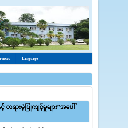
rences
Language
့် တရားမဲ့ပြုကျင့်မှုများ”အပေါ်