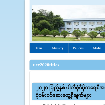
Home
Ministry
Policies
Media
uec2020titles
၂၀၂၀ ပြည့်နှစ် ပါတီစုံဒီမိုကရေစီအထ
စုံစမ်းစစ်ဆေးတွေ့ရှိချက်များ