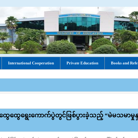
International Cooperation
Private Education
Books and Refe
ွေထွေ‌ရွေးကောက်ပွဲတွင်ဖြစ်ပွားခဲ့သည့် “မဲမသမာမှုနှင