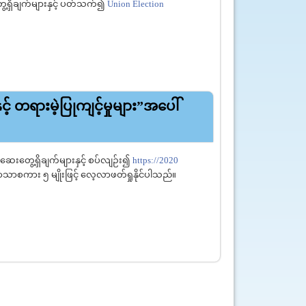
တွေ့ရှိချက်များနှင့် ပတ်သက်၍
Union Election
သမာမှုနှင့် တရားမဲ့ပြုကျင့်မှုများ”အပေါ် စုံစမ်းစစ်ဆေး
့် တရားမဲ့ပြုကျင့်မှုများ”အပေါ်
စ်ဆေးတွေ့ရှိချက်များနှင့် စပ်လျဉ်း၍
https://
2020
သာစကား ၅ မျိုးဖြင့် လေ့လာဖတ်ရှုနိုင်ပါသည်။
သမာမှုနှင့် တရားမဲ့ပြုကျင့်မှုများ”အပေါ် စုံစမ်းစစ်ဆေး