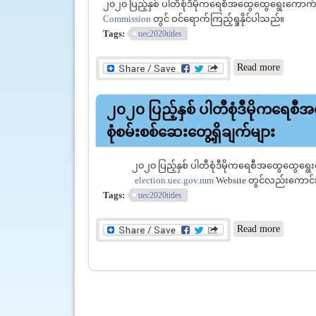
၂၀၂၀ ပြည့်နှစ် ပါတီစုံဒီမိုကရေစီအထွေထွေ‌ရွေးကောက်ပွဲ
Commission
တွင် ဝင်ရောက်ကြည့်ရှုနိုင်ပါသည်။
Tags:
uec2020titles
about ၂၀
Read more
တွေ့ရှိခ
၂၀၂၀ ပြည့်နှစ် ပါတီစုံဒီမိုကရေစီအထ
စုံစမ်းစစ်ဆေးတွေ့ရှိချက်များ
၂၀၂၀ ပြည့်နှစ် ပါတီစုံဒီမိုကရေစီအထွေထွေ‌ရွေးကေ
election.uec.gov.mm
Website တွင်လည်းကောင်း
Tags:
uec2020titles
about ၂၀
Read more
တွေ့ရှိခ