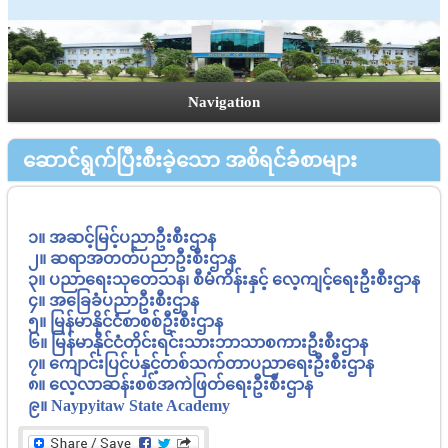
Navigation
ဆောင်ရွက်ပြီးစီးခဲ့သော အစိရင်ခံစာများ
၁။ ‌အဆင့်မြင့်ပညာဦးစီးဌာန
၂။ ဆရာအတတ်ပညာဦးစီးဌာန
၃။ ပညာရေးသုတေသန၊ စီမံကိန်းနှင့် လေ့ကျင့်ရေးဦးစီးဌာန
၄။ အခြေခံပညာဦးစီးဌာန
၅။ မြန်မာနိုင်ငံစာစစ်ဦးစီးဌာန
၆။ မြန်မာနိုင်ငံတိုင်းရင်းသားဘာသာစကားဦးစီးဌာန
၇။ ကျောင်းပြင်ပနှင့်တစ်သက်တာပညာရေးဦးစီးဌာန
၈။ လေ့လာဆန်းစစ်အကဲဖြတ်ရေးဦးစီးဌာန
၉။ Naypyitaw State Academy